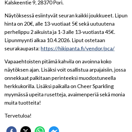
Kalskeentie 9, 28370 Pori.
Näytöksessä esiintyvät seuran kaikki joukkueet. Lipun
hinta on 20€, alle 13-vuotiaat 5€ sekä uutuutena
perhelippu 2 aikuista ja 1-3 alle 13-vuotiasta 45€.
Lipunmyynti alkaa 10.4.2026. Liput ostetaan
seurakaupasta:
https://hikipanta.fi/vendor/pca/
Vapaaehtoisten pitämä kahvila on avoinna koko
näytöksen ajan. Lisäksi voit osallistua arpajaisiin, jossa
onnekkaat palkitaan perinteeksi muodostuneella
herkkukorilla. Lisäksi paikalla on Cheer Sparkling
myymässä upeita rusetteja, avaimenperiä sekä monia
muita tuotteita!
Tervetuloa!