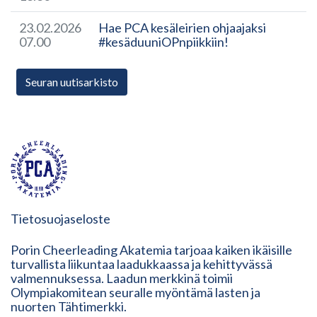
23.02.2026
Hae PCA kesäleirien ohjaajaksi
07.00
#kesäduuniOPnpiikkiin!
Seuran uutisarkisto
Tietosuojaseloste
Porin Cheerleading Akatemia tarjoaa kaiken ikäisille
turvallista liikuntaa laadukkaassa ja kehittyvässä
valmennuksessa. Laadun merkkinä toimii
Olympiakomitean seuralle myöntämä lasten ja
nuorten Tähtimerkki.