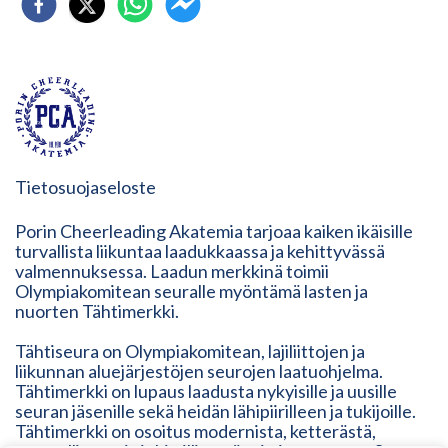
Tietosuojaseloste
Porin Cheerleading Akatemia tarjoaa kaiken ikäisille
turvallista liikuntaa laadukkaassa ja kehittyvässä
valmennuksessa. Laadun merkkinä toimii
Olympiakomitean seuralle myöntämä lasten ja
nuorten Tähtimerkki.
Tähtiseura on Olympiakomitean, lajiliittojen ja
liikunnan aluejärjestöjen seurojen laatuohjelma.
Tähtimerkki on lupaus laadusta nykyisille ja uusille
seuran jäsenille sekä heidän lähipiirilleen ja tukijoille.
Tähtimerkki on osoitus modernista, ketterästä,