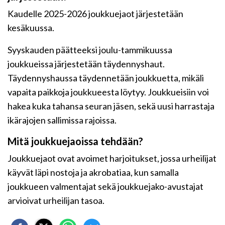
Kaudelle 2025-2026 j
oukkuejaot järjestetään
kesäkuussa.
Syyskauden päätteeksi joulu-tammikuussa
joukkueissa järjestetään täydennyshaut.
Täydennyshaussa täydennetään joukkuetta, mikäli
vapaita paikkoja joukkueesta löytyy. Joukkueisiin voi
hakea kuka tahansa seuran jäsen, sekä uusi harrastaja
ikärajojen sallimissa rajoissa.
Mitä joukkuejaoissa tehdään?
Joukkuejaot ovat avoimet harjoitukset, jossa urheilijat
käyvät läpi nostoja ja akrobatiaa, kun samalla
joukkueen valmentajat sekä joukkuejako-avustajat
arvioivat urheilijan tasoa.