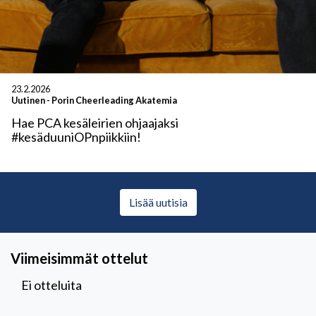
23.2.2026
Uutinen
-
Porin Cheerleading Akatemia
Hae PCA kesäleirien ohjaajaksi
#kesäduuniOPnpiikkiin!
Lisää uutisia
Viimeisimmät ottelut
Ei otteluita