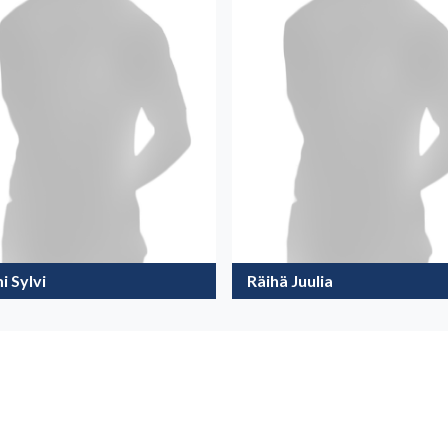
i Sylvi
Räihä Juulia