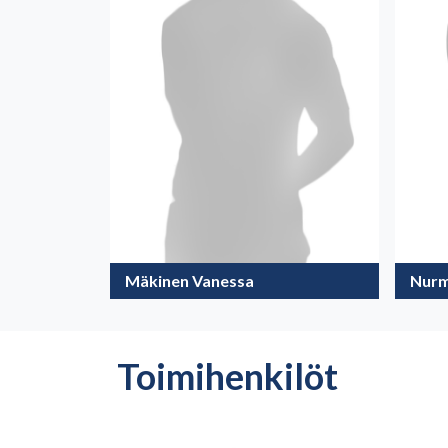
Mäkinen Vanessa
Nurm
Toimihenkilöt