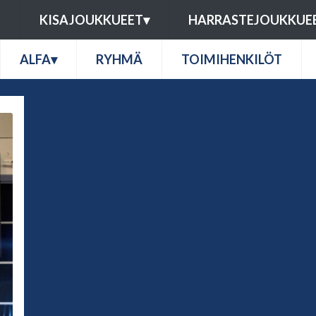
U
KISAJOUKKUEET
▾
HARRASTEJOUKKUE
ALFA
▾
RYHMÄ
TOIMIHENKILÖT