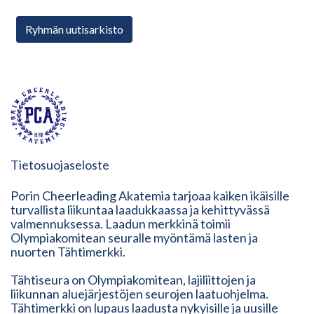
Ryhmän uutisarkisto
Tietosuojaseloste
Porin Cheerleading Akatemia tarjoaa kaiken ikäisille
turvallista liikuntaa laadukkaassa ja kehittyvässä
valmennuksessa. Laadun merkkinä toimii
Olympiakomitean seuralle myöntämä lasten ja
nuorten Tähtimerkki.
Tähtiseura on Olympiakomitean, lajiliittojen ja
liikunnan aluejärjestöjen seurojen laatuohjelma.
Tähtimerkki on lupaus laadusta nykyisille ja uusille