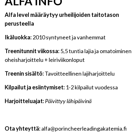
ALFA INFO
Alfa level määräytyy urheilijoiden taitotason
perusteella
Ikäluokka:
2010 syntyneet ja vanhemmat
Treenitunnit viikossa:
5,5 tuntia lajia ja omatoiminen
oheisharjoittelu + leiriviikonloput
Treenin sisältö:
Tavoitteellinen lajiharjoittelu
Kilpailut ja esiintymiset:
1-2 kilpailut vuodessa
Harjoitteluajat:
Päivittyy lähipäivinä
Ota yhteyttä:
alfa@porincheerleadingakatemia.fi