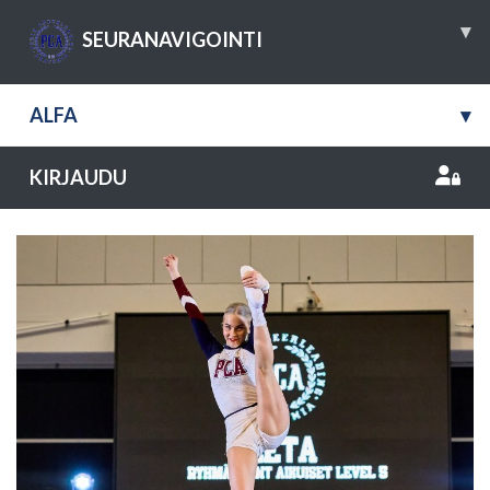
▾
SEURANAVIGOINTI
ALFA
▾
KIRJAUDU