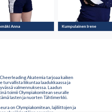
iomäki Anna
Kumpulainen Irene
 Cheerleading Akatemia tarjoaa kaiken
lle turvallista liikuntaa laadukkaassa ja
tyvässä valmennuksessa. Laadun
inä toimii Olympiakomitean seuralle
ämä lasten ja nuorten Tähtimerkki.
eura on Olympiakomitean, lajiliittojen ja