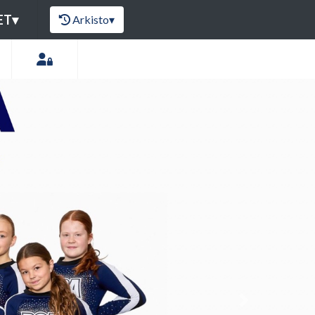
ET
▾
Arkisto
▾
Next