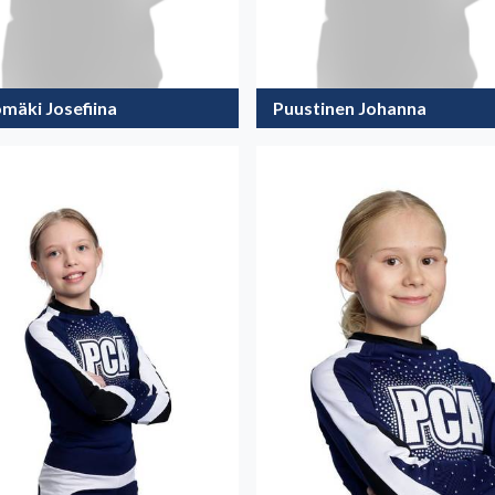
mäki Josefiina
Puustinen Johanna