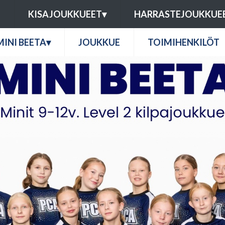
U
KISAJOUKKUEET
▾
HARRASTEJOUKKUE
MINI BEETA
▾
JOUKKUE
TOIMIHENKILÖT