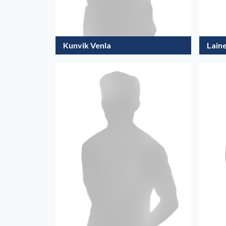
Kunvik Venla
Lain