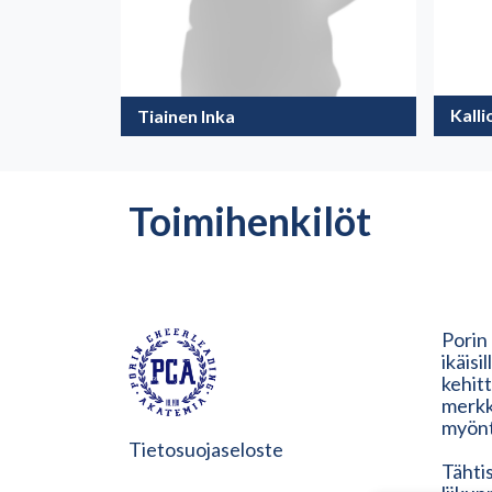
Kall
Tiainen Inka
Toimihenkilöt
Porin
ikäisi
kehit
merkk
myönt
Tietosuojaseloste
Tähtis