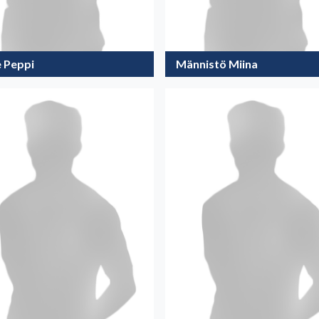
e Peppi
Männistö Miina