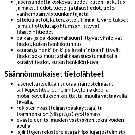
jäsensuhdetta koskevat tiedot, kuten, laskutus-
ja maksutiedot, tuote- ja tilaustiedot, tieto
vanhempainvastuunkantajasta
ottelutilastot, kuten, ottelut, maalit, varoitukset
ja muut ottelutapahtumaan liittyvät
tilastointitiedot
palkan- ja palkkionmaksuun liittyvät yksilöivät
tiedot, kuten henkilötunnus
seuran ja henkilön kilpailutoimintaan liittyvät
tiedot sekä muut asiakkaan suostumuksella
kerätyt tiedot, kuten henkilön kuva
Säännönmukaiset tietolähteet
jäseneltä itseltään suoraan järjestelmään,
sähköpostitse, puhelimitse, lomakkeella,
mobiilisovelluksen kautta, tai muulla vastaavalla
tavalla,
rekisterinkäsittelijän (pääkäyttäjä) tai
toimihenkilön (ylläpitäjä) syöttäminä
evästeiden tai muiden vastaavien tekniikoiden
avulla
lajiliittojen rekistereistä ja kilpailujärjestelmistä