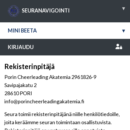
▾
SEURANAVIGOINTI
MINI BEETA
▾
KIRJAUDU
Rekisterinpitäjä
Porin Cheerleading Akatemia 2961826-9
Savipajakatu 2
28610 PORI
info@porincheerleadingakatemia.fi
Seura toimii rekisterinpitäjänä niille henkilötiedoille,
joita keräämme seuran toimintaan osallistuvista.