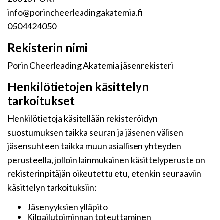
info@porincheerleadingakatemia.fi
0504424050
Rekisterin nimi
Porin Cheerleading Akatemia jäsenrekisteri
Henkilötietojen käsittelyn
tarkoitukset
Henkilötietoja käsitellään rekisteröidyn
suostumuksen taikka seuran ja jäsenen välisen
jäsensuhteen taikka muun asiallisen yhteyden
perusteella, jolloin lainmukainen käsittelyperuste on
rekisterinpitäjän oikeutettu etu, etenkin seuraaviin
käsittelyn tarkoituksiin:
Jäsenyyksien ylläpito
Kilpailutoiminnan toteuttaminen