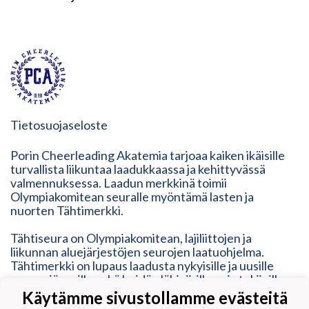
Tietosuojaseloste
Porin Cheerleading Akatemia tarjoaa kaiken ikäisille
turvallista liikuntaa laadukkaassa ja kehittyvässä
valmennuksessa. Laadun merkkinä toimii
Olympiakomitean seuralle myöntämä lasten ja
nuorten Tähtimerkki.
Tähtiseura on Olympiakomitean, lajiliittojen ja
liikunnan aluejärjestöjen seurojen laatuohjelma.
Tähtimerkki on lupaus laadusta nykyisille ja uusille
seuran jäsenille sekä heidän lähipiirilleen ja tukijoille.
Tähtimerkki on osoitus modernista, ketterästä,
Käytämme sivustollamme evästeitä
vastuullisesta ja inhimillisestä toimintatavasta. Se