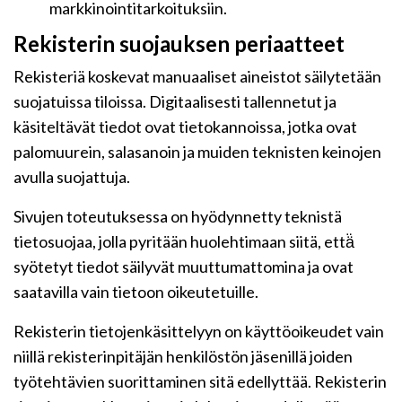
markkinointitarkoituksiin.
Rekisterin suojauksen periaatteet
Rekisteriä koskevat manuaaliset aineistot säilytetään
suojatuissa tiloissa. Digitaalisesti tallennetut ja
käsiteltävät tiedot ovat tietokannoissa, jotka ovat
palomuurein, salasanoin ja muiden teknisten keinojen
avulla suojattuja.
Sivujen toteutuksessa on hyödynnetty teknistä
tietosuojaa, jolla pyritään huolehtimaan siitä, että̈
syötetyt tiedot säilyvät muuttumattomina ja ovat
saatavilla vain tietoon oikeutetuille.
Rekisterin tietojenkäsittelyyn on käyttöoikeudet vain
niillä rekisterinpitäjän henkilöstön jäsenillä joiden
työtehtävien suorittaminen sitä edellyttää. Rekisterin