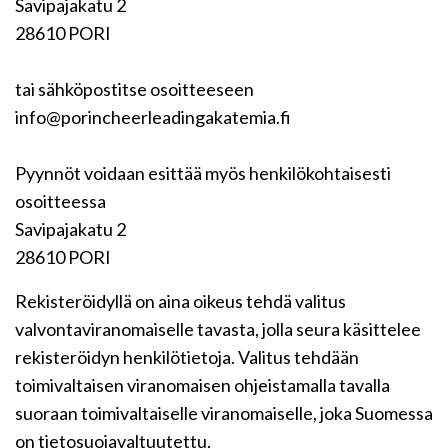
Savipajakatu 2
28610 PORI
tai sähköpostitse osoitteeseen
info@porincheerleadingakatemia.fi
Pyynnöt voidaan esittää myös henkilökohtaisesti
osoitteessa
Savipajakatu 2
28610 PORI
Rekisteröidyllä on aina oikeus tehdä valitus
valvontaviranomaiselle tavasta, jolla seura käsittelee
rekisteröidyn henkilötietoja. Valitus tehdään
toimivaltaisen viranomaisen ohjeistamalla tavalla
suoraan toimivaltaiselle viranomaiselle, joka Suomessa
on tietosuojavaltuutettu.