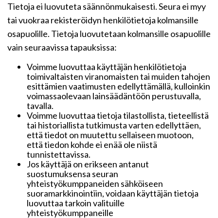
Tietoja ei luovuteta säännönmukaisesti. Seura ei myy
tai vuokraa rekisteröidyn henkilötietoja kolmansille
osapuolille. Tietoja luovutetaan kolmansille osapuolille
vain seuraavissa tapauksissa:
Voimme luovuttaa käyttäjän henkilötietoja
toimivaltaisten viranomaisten tai muiden tahojen
esittämien vaatimusten edellyttämällä, kulloinkin
voimassaolevaan lainsäädäntöön perustuvalla,
tavalla.
Voimme luovuttaa tietoja tilastollista, tieteellistä
tai historiallista tutkimusta varten edellyttäen,
että tiedot on muutettu sellaiseen muotoon,
että tiedon kohde ei enää ole niistä
tunnistettavissa.
Jos käyttäjä on erikseen antanut
suostumuksensa seuran
yhteistyökumppaneiden sähköiseen
suoramarkkinointiin, voidaan käyttäjän tietoja
luovuttaa tarkoin valituille
yhteistyökumppaneille