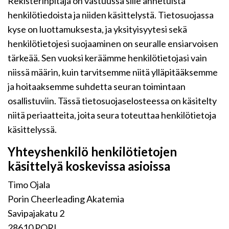
Rekisterinpitäjä on vastuussa sille annetuista
henkilötiedoista ja niiden käsittelystä. Tietosuojassa
kyse on luottamuksesta, ja yksityisyytesi sekä
henkilötietojesi suojaaminen on seuralle ensiarvoisen
tärkeää. Sen vuoksi keräämme henkilötietojasi vain
niissä määrin, kuin tarvitsemme niitä ylläpitääksemme
ja hoitaaksemme suhdetta seuran toimintaan
osallistuviin. Tässä tietosuojaselosteessa on käsitelty
niitä periaatteita, joita seura toteuttaa henkilötietoja
käsittelyssä.
Yhteyshenkilö henkilötietojen
käsittelyä koskevissa asioissa
Timo Ojala
Porin Cheerleading Akatemia
Savipajakatu 2
28610 PORI