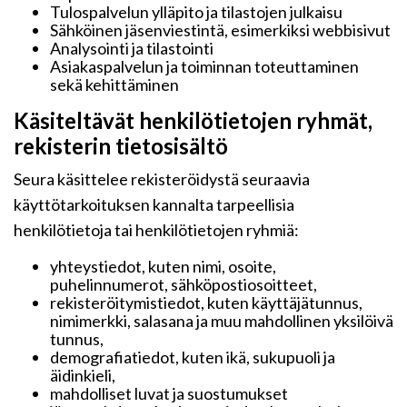
Tulospalvelun ylläpito ja tilastojen julkaisu
Sähköinen jäsenviestintä, esimerkiksi webbisivut
Analysointi ja tilastointi
Asiakaspalvelun ja toiminnan toteuttaminen
sekä kehittäminen
Käsiteltävät henkilötietojen ryhmät,
rekisterin tietosisältö
Seura käsittelee rekisteröidystä seuraavia
käyttötarkoituksen kannalta tarpeellisia
henkilötietoja tai henkilötietojen ryhmiä:
yhteystiedot, kuten nimi, osoite,
puhelinnumerot, sähköpostiosoitteet,
rekisteröitymistiedot, kuten käyttäjätunnus,
nimimerkki, salasana ja muu mahdollinen yksilöivä
tunnus,
demografiatiedot, kuten ikä, sukupuoli ja
äidinkieli,
mahdolliset luvat ja suostumukset