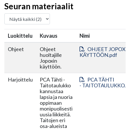
Seuran materiaalit
Luokittelu
Kuvaus
Nimi
Ohjeet
Ohjeet
OHJEET JOPOXI
huoltajille
KÄYTTÖÖN.pdf
Jopoxin
käyttöön.
Harjoittelu
PCA Tähti -
PCA TÄHTI
Taitotaulukko
- TAITOTAULUKKO.p
kannustaa
lapsia ja nuoria
oppimaan
monipuolisesti
uusia liikkeitä.
Taitojen eri
osa-alueista