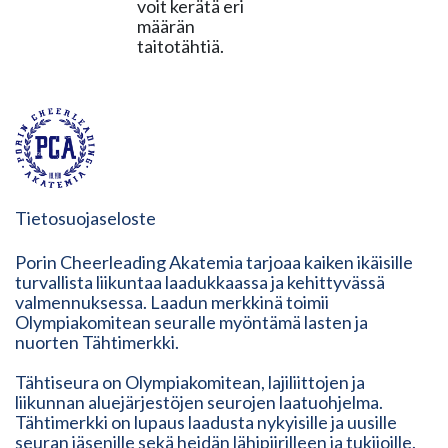
voit kerätä eri
määrän
taitotähtiä.
Tietosuojaseloste
Porin Cheerleading Akatemia tarjoaa kaiken ikäisille
turvallista liikuntaa laadukkaassa ja kehittyvässä
valmennuksessa. Laadun merkkinä toimii
Olympiakomitean seuralle myöntämä lasten ja
nuorten Tähtimerkki.
Tähtiseura on Olympiakomitean, lajiliittojen ja
liikunnan aluejärjestöjen seurojen laatuohjelma.
Tähtimerkki on lupaus laadusta nykyisille ja uusille
seuran jäsenille sekä heidän lähipiirilleen ja tukijoille.