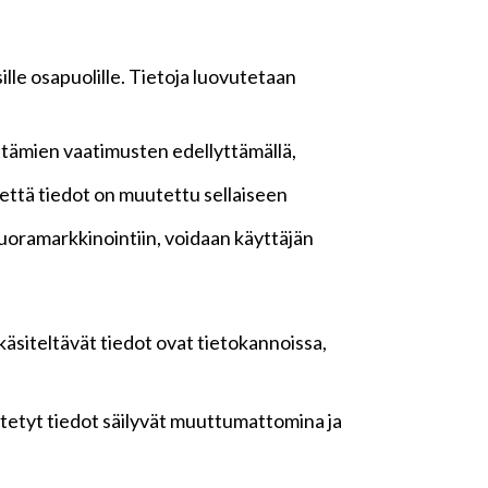
lle osapuolille. Tietoja luovutetaan
ttämien vaatimusten edellyttämällä,
n, että tiedot on muutettu sellaiseen
oramarkkinointiin, voidaan käyttäjän
 käsiteltävät tiedot ovat tietokannoissa,
yötetyt tiedot säilyvät muuttumattomina ja