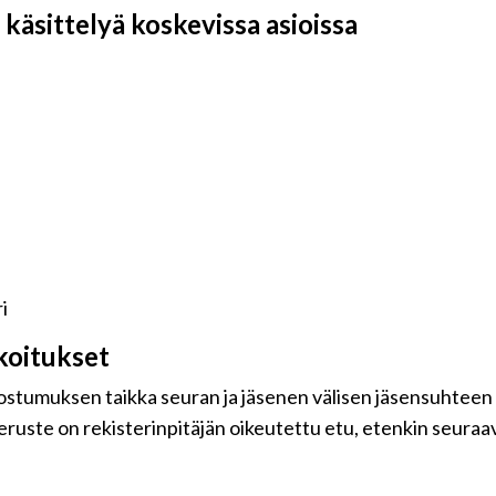
käsittelyä koskevissa asioissa
i
koitukset
uostumuksen taikka seuran ja jäsenen välisen jäsensuhteen
eruste on rekisterinpitäjän oikeutettu etu, etenkin seuraavi