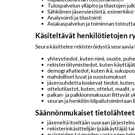
Tulospalvelun ylläpito ja tilastojen jul
Sähköinen jäsenviestintä, esimerkiksi
Analysointi ja tilastointi
Asiakaspalvelun ja toiminnan toteutt
Käsiteltävät henkilötietojen ry
Seura käsittelee rekisteröidystä seuraavia 
yhteystiedot, kuten nimi, osoite, puh
rekisteröitymistiedot, kuten käyttäjä
demografiatiedot, kuten ikä, sukupuoli 
mahdolliset luvat ja suostumukset
jäsensuhdetta koskevat tiedot, kuten,
ottelutilastot, kuten, ottelut, maalit,
palkan- ja palkkionmaksuun liittyvät y
seuran ja henkilön kilpailutoimintaan 
Säännönmukaiset tietolähteet
jäseneltä itseltään suoraan järjestelmä
rekisterinkäsittelijän (pääkäyttäjä) ta
evästeiden tai muiden vastaavien tekn