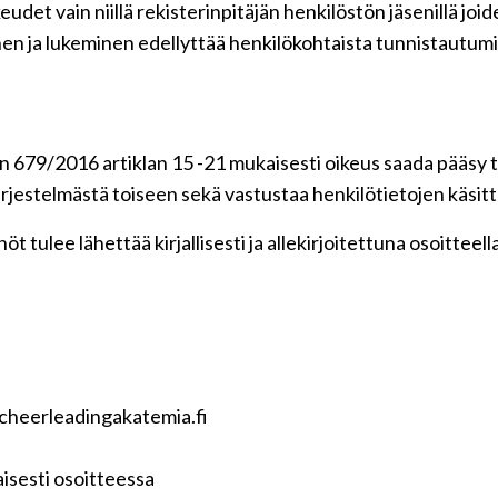
udet vain niillä rekisterinpitäjän henkilöstön jäsenillä jo
en ja lukeminen edellyttää henkilökohtaista tunnistautumi
 679/2016 artiklan 15 -21 mukaisesti oikeus saada pääsy ti
 järjestelmästä toiseen sekä vastustaa henkilötietojen käsitt
t tulee lähettää kirjallisesti ja allekirjoitettuna osoitteell
ncheerleadingakatemia.fi
isesti osoitteessa