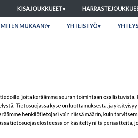
U
KISAJOUKKUEET
▾
HARRASTEJOUKKUE
MITEN MUKAAN?
▾
YHTEISTYÖ
▾
YHTEY
ötiedoille, joita keräämme seuran toimintaan osallistuvista. 
telystä. Tietosuojassa kyse on luottamuksesta, ja yksityisy
keräämme henkilötietojasi vain niissä määrin, kuin tarvits
ssä tietosuojaselosteessa on käsitelty niitä periaatteita, j