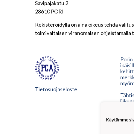
Savipajakatu 2
28610 PORI
Rekisteröidyllä on aina oikeus tehdä valitus
toimivaltaisen viranomaisen ohjeistamalla t
Porin
ikäisi
kehit
merkk
myönt
Tietosuojaseloste
Tähtis
liiku
laatu
nykyis
heidän
Käytämme sivu
on os
vastuu