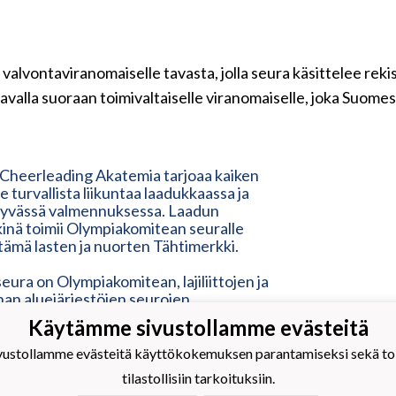
 valvontaviranomaiselle tavasta, jolla seura käsittelee rek
avalla suoraan toimivaltaiselle viranomaiselle, joka Suome
 Cheerleading Akatemia tarjoaa kaiken
lle turvallista liikuntaa laadukkaassa ja
tyvässä valmennuksessa. Laadun
inä toimii Olympiakomitean seuralle
ämä lasten ja nuorten Tähtimerkki.
eura on Olympiakomitean, lajiliittojen ja
nnan aluejärjestöjen seurojen
ohjelma. Tähtimerkki on lupaus laadusta
Käytämme sivustollamme evästeitä
ille ja uusille seuran jäsenille sekä
 lähipiirilleen ja tukijoille. Tähtimerkki
stollamme evästeitä käyttökokemuksen parantamiseksi sekä toim
oitus modernista, ketterästä,
tilastollisiin tarkoituksiin.
llisesta ja inhimillisestä