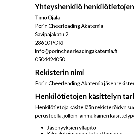
Yhteyshenkilö henkilötietojen 
Timo Ojala
Porin Cheerleading Akatemia
Savipajakatu 2
28610 PORI
info@porincheerleadingakatemia.fi
0504424050
Rekisterin nimi
Porin Cheerleading Akatemia jäsenrekister
Henkilötietojen käsittelyn tar
Henkilötietoja käsitellään rekisteröidyn s
perusteella, jolloin lainmukainen käsittelyp
Jäsenyyksien ylläpito
Kilpailutoiminnan toteuttaminen