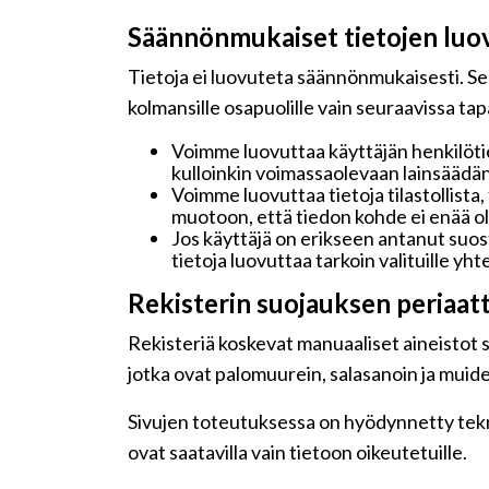
Säännönmukaiset tietojen luo
Tietoja ei luovuteta säännönmukaisesti. Seu
kolmansille osapuolille vain seuraavissa ta
Voimme luovuttaa käyttäjän henkilötie
kulloinkin voimassaolevaan lainsäädän
Voimme luovuttaa tietoja tilastollista,
muotoon, että tiedon kohde ei enää ole
Jos käyttäjä on erikseen antanut su
tietoja luovuttaa tarkoin valituille y
Rekisterin suojauksen periaat
Rekisteriä koskevat manuaaliset aineistot sä
jotka ovat palomuurein, salasanoin ja muide
Sivujen toteutuksessa on hyödynnetty teknis
ovat saatavilla vain tietoon oikeutetuille.