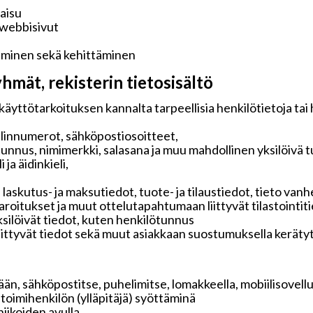
kaisu
 webbisivut
aminen sekä kehittäminen
hmät, rekisterin tietosisältö
käyttötarkoituksen kannalta tarpeellisia henkilötietoja tai
elinnumerot, sähköpostiosoitteet,
tunnus, nimimerkki, salasana ja muu mahdollinen yksilöivä 
ja äidinkieli,
 laskutus- ja maksutiedot, tuote- ja tilaustiedot, tieto v
 varoitukset ja muut ottelutapahtumaan liittyvät tilastointit
ksilöivät tiedot, kuten henkilötunnus
liittyvät tiedot sekä muut asiakkaan suostumuksella keräty
än, sähköpostitse, puhelimitse, lomakkeella, mobiilisovelluk
i toimihenkilön (ylläpitäjä) syöttäminä
iikoiden avulla