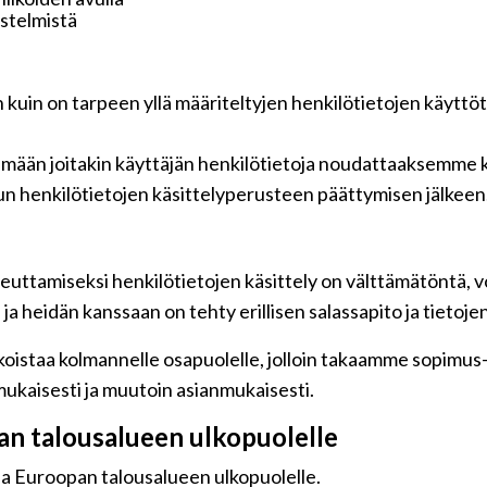
jestelmistä
n kuin on tarpeen yllä määriteltyjen henkilötietojen käyttö
tämään joitakin käyttäjän henkilötietoja noudattaaksemme k
n henkilötietojen käsittelyperusteen päättymisen jälkeen
euttamiseksi henkilötietojen käsittely on välttämätöntä, vo
a heidän kanssaan on tehty erillisen salassapito ja tietoje
oistaa kolmannelle osapuolelle, jolloin takaamme sopimus-jä
ukaisesti ja muutoin asianmukaisesti.
pan talousalueen ulkopuolelle
 ja Euroopan talousalueen ulkopuolelle.