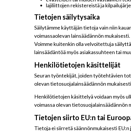
lajiliittojen rekistereistä ja kilpailujär
Tietojen säilytysaika
Säilytämme käyttäjän tietoja vain niin kaua
voimassaolevan lainsäädännön mukaisesti.
Voimme kuitenkin olla velvoitettuja säilyt
lainsäädäntöä myös asiakassuhteen tai muu
Henkilötietojen käsittelijät
Seuran työntekijät, joiden työtehtävien tot
olevan tietosuojalainsäädännön mukaisesti j
Henkilötietojen käsittelyä voidaan myös ulk
voimassa olevan tietosuojalainsäädännön m
Tietojen siirto EU:n tai Euroo
Tietoja ei siirretä säännönmukaisesti EU:n