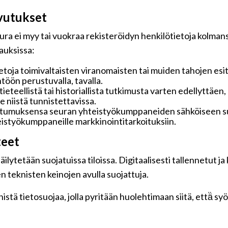
vutukset
ra ei myy tai vuokraa rekisteröidyn henkilötietoja kolmansi
pauksissa:
toja toimivaltaisten viranomaisten tai muiden tahojen esi
töön perustuvalla, tavalla.
 tieteellistä tai historiallista tutkimusta varten edellyttäe
 niistä tunnistettavissa.
ostumuksensa seuran yhteistyökumppaneiden sähköiseen su
hteistyökumppaneille markkinointitarkoituksiin.
teet
ilytetään suojatuissa tiloissa. Digitaalisesti tallennetut ja
n teknisten keinojen avulla suojattuja.
tä tietosuojaa, jolla pyritään huolehtimaan siitä, että̈ s