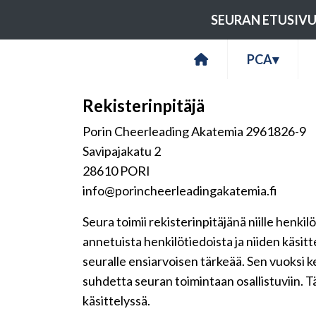
SEURAN ETUSIV
PCA
▾
Rekisterinpitäjä
Porin Cheerleading Akatemia 2961826-9
Savipajakatu 2
28610 PORI
info@porincheerleadingakatemia.fi
Seura toimii rekisterinpitäjänä niille henkil
annetuista henkilötiedoista ja niiden käsit
seuralle ensiarvoisen tärkeää. Sen vuoksi 
suhdetta seuran toimintaan osallistuviin. Tä
käsittelyssä.