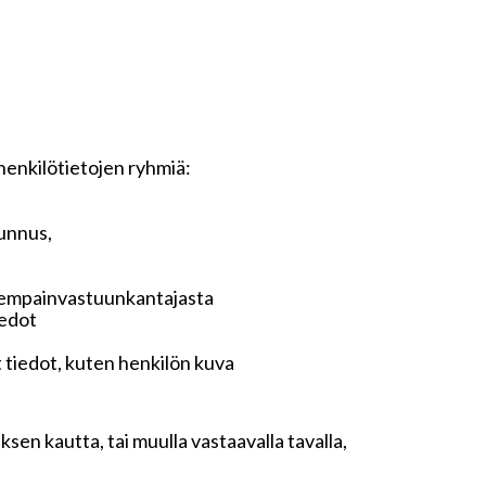
 henkilötietojen ryhmiä:
tunnus,
anhempainvastuunkantajasta
iedot
t tiedot, kuten henkilön kuva
sen kautta, tai muulla vastaavalla tavalla,