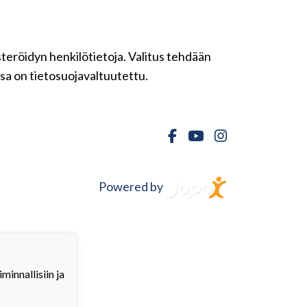
isteröidyn henkilötietoja. Valitus tehdään
ssa on tietosuojavaltuutettu.
Powered by
innallisiin ja