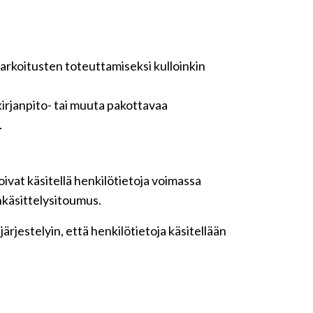
tarkoitusten toteuttamiseksi kulloinkin
irjanpito- tai muuta pakottavaa
.
ivat käsitellä henkilötietoja voimassa
nkäsittelysitoumus.
rjestelyin, että henkilötietoja käsitellään