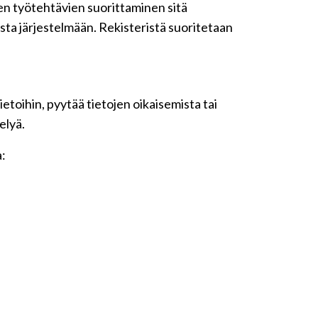
iden työtehtävien suorittaminen sitä
sta järjestelmään. Rekisteristä suoritetaan
etoihin, pyytää tietojen oikaisemista tai
elyä.
a: