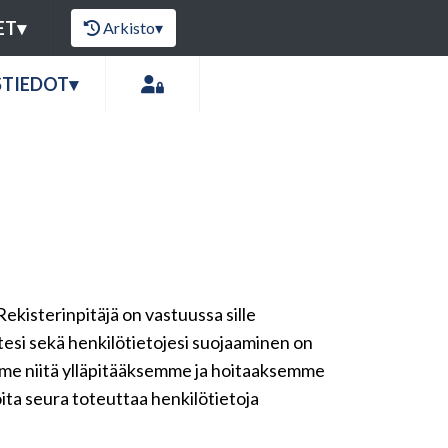
ET
▾
Arkisto
▾
STIEDOT
▾
Rekisterinpitäjä on vastuussa sille
ytesi sekä henkilötietojesi suojaaminen on
emme niitä ylläpitääksemme ja hoitaaksemme
oita seura toteuttaa henkilötietoja