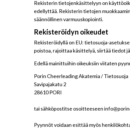
Rekisterin tietojenkäsittelyyn on käyttöoike
edellyttää. Rekisterin tietojen muokkaamin
säännöllinen varmuuskopiointi.
Rekisteröidyn oikeudet
Rekisteröidyllä on EU: tietosuoja-asetuksen
poistoa, rajoittaa käsittelyä, siirtää tiedot
Edellä mainittuihin oikeuksiin viitaten pyynnö
Porin Cheerleading Akatemia / Tietosuoja
Savipajakatu 2
28610 PORI
tai sähköpostitse osoitteeseen info@pori
Pyynnöt voidaan esittää myös henkilökohta