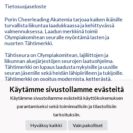
Tietosuojaseloste
Porin Cheerleading Akatemia tarjoaa kaiken ikäisille
turvallista liikuntaa laadukkaassa ja kehittyvässä
valmennuksessa. Laadun merkkinä toimii
Olympiakomitean seuralle myöntämä lasten ja
nuorten Tähtimerkki.
Tähtiseura on Olympiakomitean, lajiliittojen ja
liikunnan aluejärjestöjen seurojen laatuohjelma.
Tähtimerkki on lupaus laadusta nykyisille ja uusille
seuran jäsenille sekä heidän lähipiirilleen ja tukijoille.
Tähtimerkki on osoitus modernista, ketterästä,
vastuullisesta ja inhimillisestä toimintatavasta. Se
Käytämme sivustollamme evästeitä
vastaa erilaisten liikkujien tarpeisiin, mutta myös
kehittyy heidän mukanaan.
Käytämme sivustollamme evästeitä käyttökokemuksen
parantamiseksi sekä toiminnallisiin ja tilastollisiin
tarkoituksiin.
Hyväksy kaikki
Vain pakolliset
Powered by