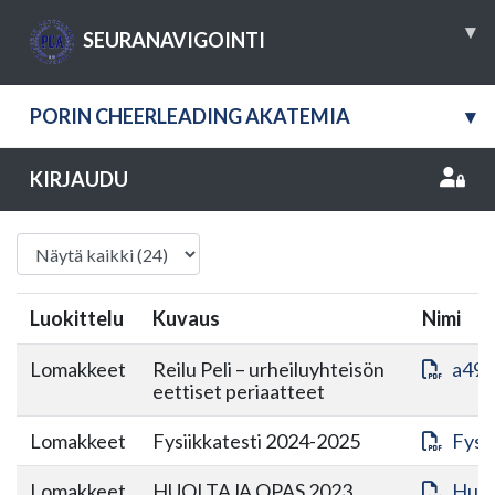
▾
SEURANAVIGOINTI
PORIN CHEERLEADING AKATEMIA
▾
KIRJAUDU
Luokittelu
Kuvaus
Nimi
Lomakkeet
Reilu Peli – urheiluyhteisön
a49b
eettiset periaatteet
Lomakkeet
Fysiikkatesti 2024-2025
Fysi
Lomakkeet
HUOLTAJA OPAS 2023
Huol