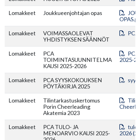
Lomakkeet
Joukkueenjohtajan opas
JOU
OPAS.p
Lomakkeet
VOIMASSAOLEVAT
PCA 
YHDISTYKSEN SÄÄNNÖT
Lomakkeet
PCA
PCA 
TOIMINTASUUNNITELMA
2025-20
KAUSI 2025-2026
Lomakkeet
PCA SYYSKOKOUKSEN
syys
PÖYTÄKIRJA 2025
Lomakkeet
Tilintarkastuskertomus
Tili
Porin Cheerleading
Cheerle
Akatemia 2023
Lomakkeet
PCA TULO- JA
tulo-
MENOARVIO KAUSI 2025-
2026 (2)
2026