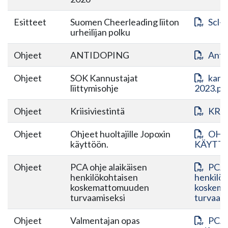
Esitteet
Suomen Cheerleading liiton
Scl-
urheilijan polku
Ohjeet
ANTIDOPING
Anti
Ohjeet
SOK Kannustajat
kannu
liittymisohje
2023.pd
Ohjeet
Kriisiviestintä
KRII
Ohjeet
Ohjeet huoltajille Jopoxin
OHJ
käyttöön.
KÄYTTÖ
Ohjeet
PCA ohje alaikäisen
PCA O
henkilökohtaisen
henkilö
koskemattomuuden
koskem
turvaamiseksi
turvaami
Ohjeet
Valmentajan opas
PCA