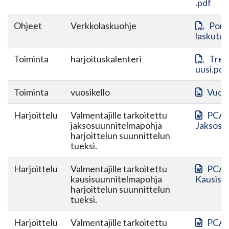
.pdf
Ohjeet
Verkkolaskuohje
Pori
laskutus
Toiminta
harjoituskalenteri
Tree
uusi.pdf
Toiminta
vuosikello
Vuosi
Harjoittelu
Valmentajille tarkoitettu
PCA
jaksosuunnitelmapohja
Jaksosu
harjoittelun suunnittelun
tueksi.
Harjoittelu
Valmentajille tarkoitettu
PCA
kausisuunnitelmapohja
Kausisu
harjoittelun suunnittelun
tueksi.
Harjoittelu
Valmentajille tarkoitettu
PCA