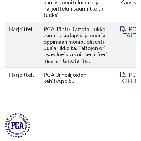
kausisuunnitelmapohja
Kausisu
harjoittelun suunnittelun
tueksi.
Harjoittelu
PCA Tähti - Taitotaulukko
PCA
kannustaa lapsia ja nuoria
- TAIT
oppimaan monipuolisesti
uusia liikkeitä. Taitojen eri
osa-alueista voit kerätä eri
määrän taitotähtiä.
Harjoittelu
PCA Urheilijoiden
PCA
kehityspolku
KEHITY