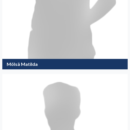
Mölsä Matilda