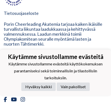
Tietosuojaseloste
Porin Cheerleading Akatemia tarjoaa kaiken ikäisille
turvallista liikuntaa laadukkaassa ja kehittyvässä
valmennuksessa. Laadun merkkinä toimii
Olympiakomitean seuralle myöntämä lasten ja
nuorten Tähtimerkki.
Tähtiseura on Olympiakomitean, lajiliittojen ja
Käytämme sivustollamme evästeitä
liikunnan aluejärjestöjen seurojen laatuohjelma.
Tähtimerkki on lupaus laadusta nykyisille ja uusille
Käytämme sivustollamme evästeitä käyttökokemuksen
seuran jäsenille sekä heidän lähipiirilleen ja tukijoille.
parantamiseksi sekä toiminnallisiin ja tilastollisiin
Tähtimerkki on osoitus modernista, ketterästä,
tarkoituksiin.
vastuullisesta ja inhimillisestä toimintatavasta. Se
vastaa erilaisten liikkujien tarpeisiin, mutta myös
Hyväksy kaikki
Vain pakolliset
kehittyy heidän mukanaan.