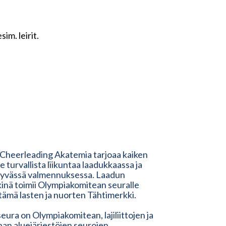
im. leirit.
 Cheerleading Akatemia tarjoaa kaiken
lle turvallista liikuntaa laadukkaassa ja
tyvässä valmennuksessa. Laadun
inä toimii Olympiakomitean seuralle
ämä lasten ja nuorten Tähtimerkki.
eura on Olympiakomitean, lajiliittojen ja
nnan aluejärjestöjen seurojen