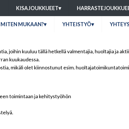
U
KISAJOUKKUEET
▾
HARRASTEJOUKKUE
MITEN MUKAAN?
▾
YHTEISTYÖ
▾
YHTEY
a, joihin kuuluu tällä hetkellä valmentajia, huoltajia ja akti
erran kuukaudessa.
stia, mikäli olet kiinnostunut esim. huoltajatoimikuntatoim
seen toimintaan ja kehitystyöhön
telyä.