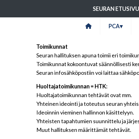
SEURAN ETUSIV
PCA
▾
Toimikunnat
Seuran hallituksen apuna toimii eri toimikunti
Toimikunnat kokoontuvat säännöllisesti k
Seuran infosähköpostiin voi laittaa sähköpo
Huoltajatoimikunnan = HTK:
Huoltajatoimikunnan tehtävät ovat mm.
Yhteinen ideointi ja toteutus seuran yhtei
Ideoinnin vieminen hallinnon käsittelyyn.
Yhteisten tapahtumien suunnittelu ja järjes
Muut hallituksen määrittämät tehtävät.