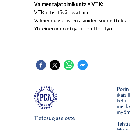
Valmentajatoimikunta = VTK:
VTK:n tehtävät ovat mm.
Valmennuksellisten asioiden suunnittelua es
Yhteinen ideointi ja suunnittelutyö.
Porin
ikäisi
kehit
merkk
myönt
Tietosuojaseloste
Tähtis
liiku