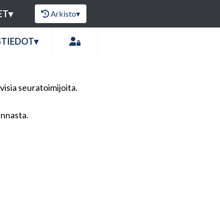
ET
▾
Arkisto
▾
STIEDOT
▾
ivisia seuratoimijoita.
innasta.