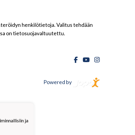
isteröidyn henkilötietoja. Valitus tehdään
ssa on tietosuojavaltuutettu.
Powered by
innallisiin ja