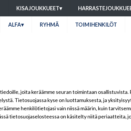
U
KISAJOUKKUEET
▾
HARRASTEJOUKKUE
ALFA
▾
RYHMÄ
TOIMIHENKILÖT
ötiedoille, joita keräämme seuran toimintaan osallistuvista. 
telystä. Tietosuojassa kyse on luottamuksesta, ja yksityisy
keräämme henkilötietojasi vain niissä määrin, kuin tarvits
ssä tietosuojaselosteessa on käsitelty niitä periaatteita, j