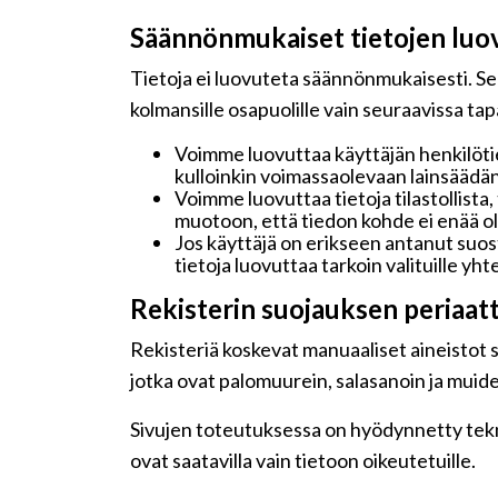
Säännönmukaiset tietojen luo
Tietoja ei luovuteta säännönmukaisesti. Seu
kolmansille osapuolille vain seuraavissa ta
Voimme luovuttaa käyttäjän henkilötie
kulloinkin voimassaolevaan lainsäädän
Voimme luovuttaa tietoja tilastollista,
muotoon, että tiedon kohde ei enää ole
Jos käyttäjä on erikseen antanut su
tietoja luovuttaa tarkoin valituille y
Rekisterin suojauksen periaat
Rekisteriä koskevat manuaaliset aineistot sä
jotka ovat palomuurein, salasanoin ja muide
Sivujen toteutuksessa on hyödynnetty teknis
ovat saatavilla vain tietoon oikeutetuille.