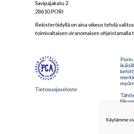
Savipajakatu 2
28610 PORI
Rekisteröidyllä on aina oikeus tehdä valitus
toimivaltaisen viranomaisen ohjeistamalla t
Porin
ikäisi
kehit
merkk
myönt
Tietosuojaseloste
Tähtis
liiku
laatu
nykyis
heidän
Käytämme sivu
on os
vastuu