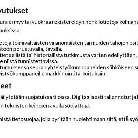
vutukset
ra ei myy tai vuokraa rekisteröidyn henkilötietoja kolmansi
pauksissa:
toja toimivaltaisten viranomaisten tai muiden tahojen esi
töön perustuvalla, tavalla.
 tieteellistä tai historiallista tutkimusta varten edellyttäe
 niistä tunnistettavissa.
ostumuksensa seuran yhteistyökumppaneiden sähköiseen su
hteistyökumppaneille markkinointitarkoituksiin.
teet
ilytetään suojatuissa tiloissa. Digitaalisesti tallennetut ja
n teknisten keinojen avulla suojattuja.
tä tietosuojaa, jolla pyritään huolehtimaan siitä, että̈ s