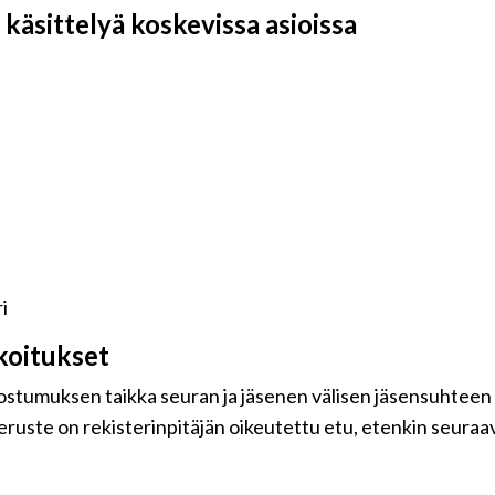
käsittelyä koskevissa asioissa
i
koitukset
uostumuksen taikka seuran ja jäsenen välisen jäsensuhteen
eruste on rekisterinpitäjän oikeutettu etu, etenkin seuraavi