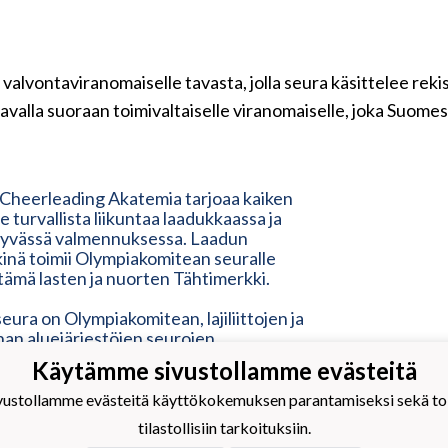
 valvontaviranomaiselle tavasta, jolla seura käsittelee rek
avalla suoraan toimivaltaiselle viranomaiselle, joka Suome
 Cheerleading Akatemia tarjoaa kaiken
lle turvallista liikuntaa laadukkaassa ja
tyvässä valmennuksessa. Laadun
inä toimii Olympiakomitean seuralle
ämä lasten ja nuorten Tähtimerkki.
eura on Olympiakomitean, lajiliittojen ja
nnan aluejärjestöjen seurojen
ohjelma. Tähtimerkki on lupaus laadusta
Käytämme sivustollamme evästeitä
ille ja uusille seuran jäsenille sekä
 lähipiirilleen ja tukijoille. Tähtimerkki
stollamme evästeitä käyttökokemuksen parantamiseksi sekä toim
oitus modernista, ketterästä,
tilastollisiin tarkoituksiin.
llisesta ja inhimillisestä