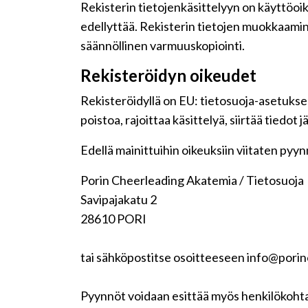
Rekisterin tietojenkäsittelyyn on käyttöoike
edellyttää. Rekisterin tietojen muokkaamin
säännöllinen varmuuskopiointi.
Rekisteröidyn oikeudet
Rekisteröidyllä on EU: tietosuoja-asetuksen
poistoa, rajoittaa käsittelyä, siirtää tiedot
Edellä mainittuihin oikeuksiin viitaten pyynnö
Porin Cheerleading Akatemia / Tietosuoja
Savipajakatu 2
28610 PORI
tai sähköpostitse osoitteeseen info@pori
Pyynnöt voidaan esittää myös henkilökohta