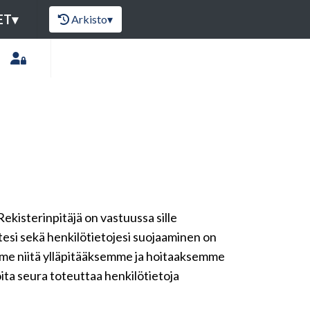
ET
▾
Arkisto
▾
Rekisterinpitäjä on vastuussa sille
ytesi sekä henkilötietojesi suojaaminen on
emme niitä ylläpitääksemme ja hoitaaksemme
oita seura toteuttaa henkilötietoja