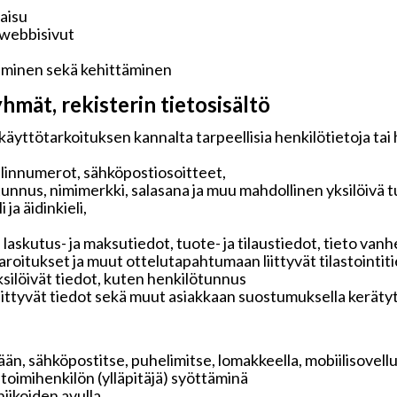
kaisu
 webbisivut
aminen sekä kehittäminen
hmät, rekisterin tietosisältö
käyttötarkoituksen kannalta tarpeellisia henkilötietoja tai
elinnumerot, sähköpostiosoitteet,
tunnus, nimimerkki, salasana ja muu mahdollinen yksilöivä 
ja äidinkieli,
 laskutus- ja maksutiedot, tuote- ja tilaustiedot, tieto v
 varoitukset ja muut ottelutapahtumaan liittyvät tilastointit
ksilöivät tiedot, kuten henkilötunnus
liittyvät tiedot sekä muut asiakkaan suostumuksella keräty
än, sähköpostitse, puhelimitse, lomakkeella, mobiilisovelluk
i toimihenkilön (ylläpitäjä) syöttäminä
iikoiden avulla