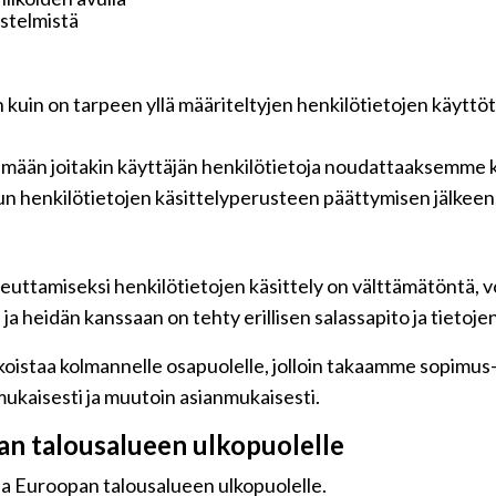
jestelmistä
n kuin on tarpeen yllä määriteltyjen henkilötietojen käyttö
tämään joitakin käyttäjän henkilötietoja noudattaaksemme k
n henkilötietojen käsittelyperusteen päättymisen jälkeen
euttamiseksi henkilötietojen käsittely on välttämätöntä, vo
a heidän kanssaan on tehty erillisen salassapito ja tietoje
oistaa kolmannelle osapuolelle, jolloin takaamme sopimus-jä
ukaisesti ja muutoin asianmukaisesti.
pan talousalueen ulkopuolelle
 ja Euroopan talousalueen ulkopuolelle.