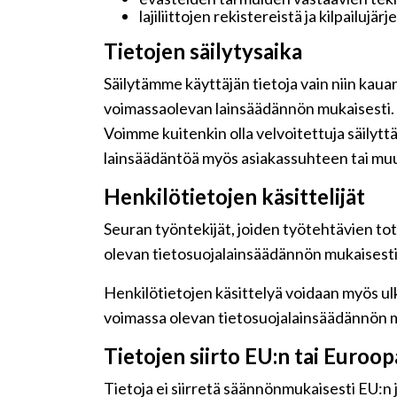
lajiliittojen rekistereistä ja kilpailujär
Tietojen säilytysaika
Säilytämme käyttäjän tietoja vain niin kaua
voimassaolevan lainsäädännön mukaisesti.
Voimme kuitenkin olla velvoitettuja säilyt
lainsäädäntöä myös asiakassuhteen tai muu
Henkilötietojen käsittelijät
Seuran työntekijät, joiden työtehtävien tot
olevan tietosuojalainsäädännön mukaisesti j
Henkilötietojen käsittelyä voidaan myös ulk
voimassa olevan tietosuojalainsäädännön m
Tietojen siirto EU:n tai Euroo
Tietoja ei siirretä säännönmukaisesti EU:n