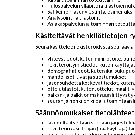
Tulospalvelun ylläpito ja tilastojen jul
Sähköinen jäsenviestintä, esimerkiksi
Analysointi ja tilastointi
Asiakaspalvelun ja toiminnan toteutt
Käsiteltävät henkilötietojen ry
Seura käsittelee rekisteröidystä seuraavia 
yhteystiedot, kuten nimi, osoite, puh
rekisteröitymistiedot, kuten käyttäjä
demografiatiedot, kuten ikä, sukupuoli 
mahdolliset luvat ja suostumukset
jäsensuhdetta koskevat tiedot, kuten,
ottelutilastot, kuten, ottelut, maalit,
palkan- ja palkkionmaksuun liittyvät y
seuran ja henkilön kilpailutoimintaan 
Säännönmukaiset tietolähteet
jäseneltä itseltään suoraan järjestelmä
rekisterinkäsittelijän (pääkäyttäjä) ta
evästeiden tai muiden vastaavien tekn