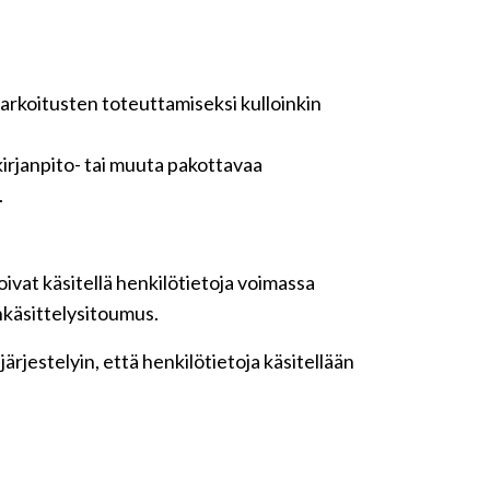
tarkoitusten toteuttamiseksi kulloinkin
irjanpito- tai muuta pakottavaa
.
ivat käsitellä henkilötietoja voimassa
nkäsittelysitoumus.
rjestelyin, että henkilötietoja käsitellään