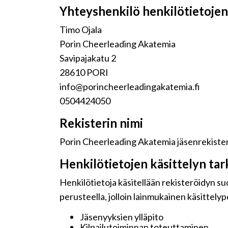
Yhteyshenkilö henkilötietojen 
Timo Ojala
Porin Cheerleading Akatemia
Savipajakatu 2
28610 PORI
info@porincheerleadingakatemia.fi
0504424050
Rekisterin nimi
Porin Cheerleading Akatemia jäsenrekister
Henkilötietojen käsittelyn tar
Henkilötietoja käsitellään rekisteröidyn s
perusteella, jolloin lainmukainen käsittelyp
Jäsenyyksien ylläpito
Kilpailutoiminnan toteuttaminen