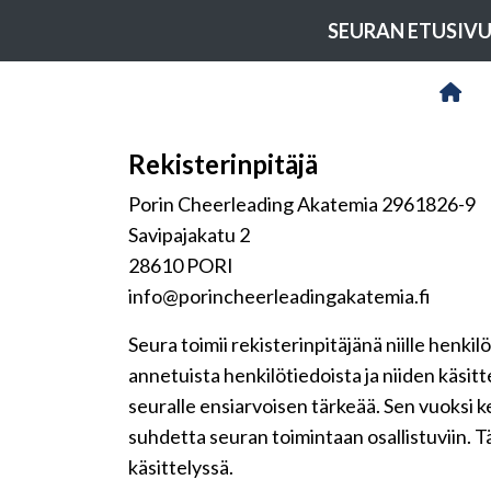
SEURAN ETUSIV
Rekisterinpitäjä
Porin Cheerleading Akatemia 2961826-9
Savipajakatu 2
28610 PORI
info@porincheerleadingakatemia.fi
Seura toimii rekisterinpitäjänä niille henkil
annetuista henkilötiedoista ja niiden käsit
seuralle ensiarvoisen tärkeää. Sen vuoksi 
suhdetta seuran toimintaan osallistuviin. Tä
käsittelyssä.