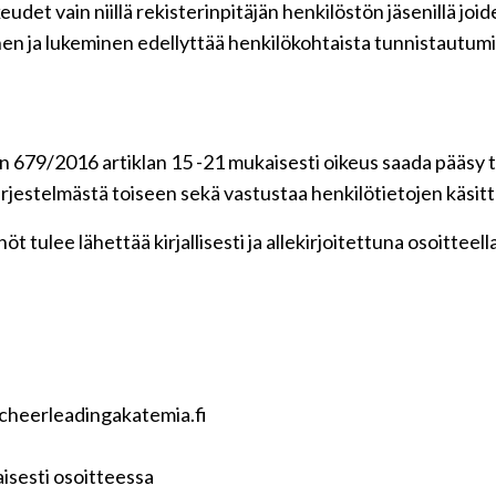
udet vain niillä rekisterinpitäjän henkilöstön jäsenillä jo
en ja lukeminen edellyttää henkilökohtaista tunnistautumi
 679/2016 artiklan 15 -21 mukaisesti oikeus saada pääsy ti
 järjestelmästä toiseen sekä vastustaa henkilötietojen käsitt
t tulee lähettää kirjallisesti ja allekirjoitettuna osoitteell
ncheerleadingakatemia.fi
isesti osoitteessa