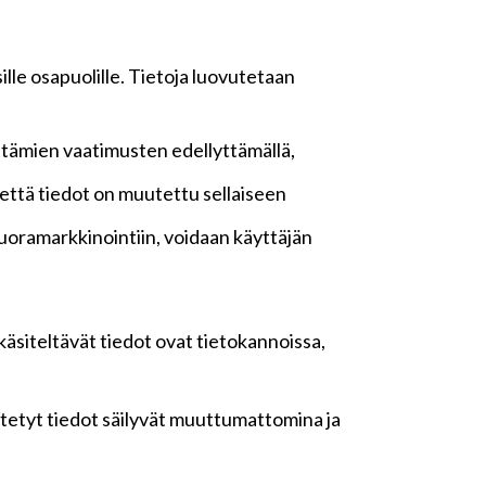
lle osapuolille. Tietoja luovutetaan
ttämien vaatimusten edellyttämällä,
n, että tiedot on muutettu sellaiseen
oramarkkinointiin, voidaan käyttäjän
 käsiteltävät tiedot ovat tietokannoissa,
yötetyt tiedot säilyvät muuttumattomina ja