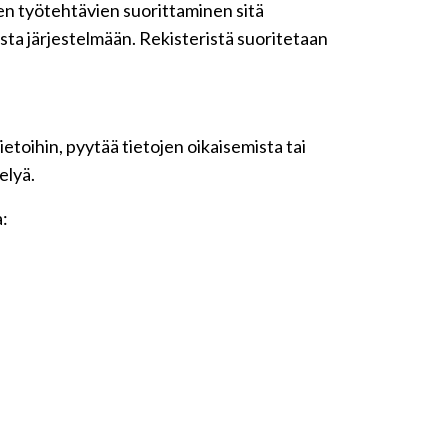
iden työtehtävien suorittaminen sitä
sta järjestelmään. Rekisteristä suoritetaan
etoihin, pyytää tietojen oikaisemista tai
elyä.
a: