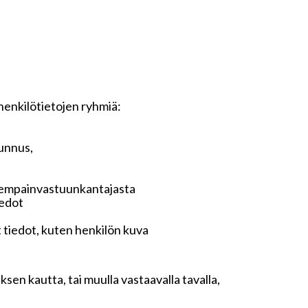
 henkilötietojen ryhmiä:
tunnus,
anhempainvastuunkantajasta
iedot
t tiedot, kuten henkilön kuva
sen kautta, tai muulla vastaavalla tavalla,