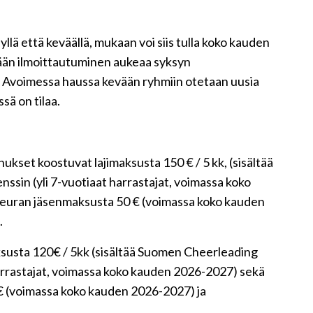
lä että keväällä, mukaan voi siis tulla koko kauden
evään ilmoittautuminen aukeaa syksyn
. Avoimessa haussa kevään ryhmiin otetaan uusia
sä on tilaa.
kset koostuvat lajimaksusta 150 € / 5 kk, (sisältää
nssin (yli 7-vuotiaat harrastajat, voimassa koko
euran jäsenmaksusta 50 € (voimassa koko kauden
.
susta 120€ / 5kk (sisältää Suomen Cheerleading
t harrastajat, voimassa koko kauden 2026-2027) sekä
€ (voimassa koko kauden 2026-2027) ja