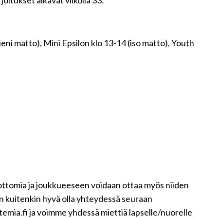
itukset alkavat viikolla 33:
eni matto), Mini Epsilon klo 13-14 (iso matto), Youth
dottomia ja joukkueeseen voidaan ottaa myös niiden
 on kuitenkin hyvä olla yhteydessä seuraan
mia.fi ja voimme yhdessä miettiä lapselle/nuorelle