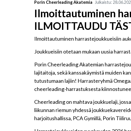
Porin Cheerleading Akatemia
Julkaistu
:
28.06.20
Ilmoittautuminen ha
ILMOITTAUDU TÄS
Ilmoittautuminen harrastejoukkueisiin auk
Joukkueisiin otetaan mukaan uusia harrastaji
Porin Cheerleading Akatemian harrastejouk
lajitaitoja, sekä kanssakäymistä muiden kan
tutustumaan lajiin! Harrasteryhmä Omega
cheerleading-harrastuksesta kiinnostuneet a
Cheerleading on mahtava joukkuelaji, jossa 
liikunnan riemun yhdessä joukkuekavereide
harjoitushallissa, PCA Gymillä, Porin Tiiliru