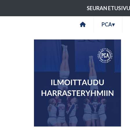
SEURAN ETUSIV
PCA
▾