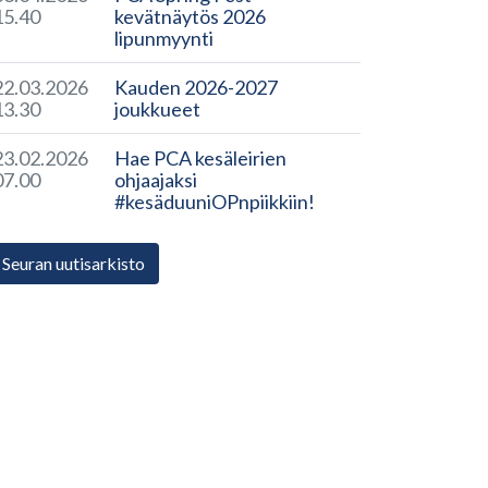
15.40
kevätnäytös 2026
lipunmyynti
22.03.2026
Kauden 2026-2027
13.30
joukkueet
23.02.2026
Hae PCA kesäleirien
07.00
ohjaajaksi
#kesäduuniOPnpiikkiin!
Seuran uutisarkisto