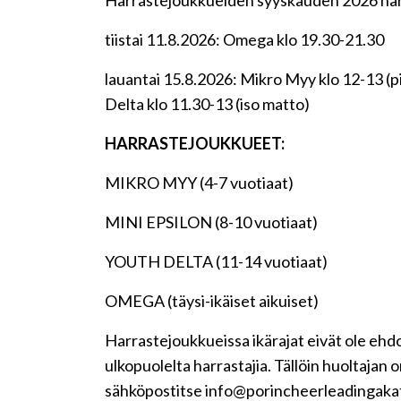
Harrastejoukkueiden syyskauden 2026 harjo
tiistai 11.8.2026: Omega klo 19.30-21.30
lauantai 15.8.2026: Mikro Myy klo 12-13 (pi
Delta klo 11.30-13 (iso matto)
HARRASTEJOUKKUEET:
MIKRO MYY (4-7 vuotiaat)
MINI EPSILON (8-10 vuotiaat)
YOUTH DELTA (11-14 vuotiaat)
OMEGA (täysi-ikäiset aikuiset)
Harrastejoukkueissa ikärajat eivät ole eh
ulkopuolelta harrastajia. Tällöin huoltajan
sähköpostitse info@porincheerleadingakate