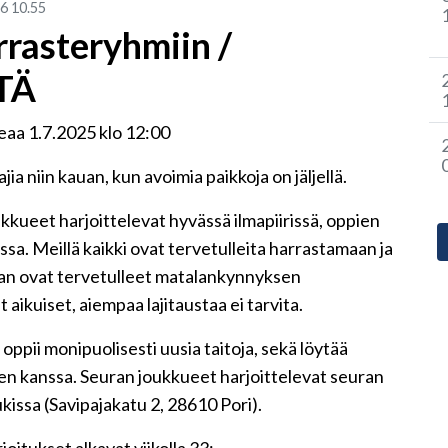
26
10.55
rrasteryhmiin /
TÄ
eaa 1.7.2025 klo 12:00
a niin kauan, kun avoimia paikkoja on jäljellä.
kueet harjoittelevat hyvässä ilmapiirissä, oppien
ssa. Meillä kaikki ovat tervetulleita harrastamaan ja
an ovat tervetulleet matalankynnyksen
ikuiset, aiempaa lajitaustaa ei tarvita.
oppii monipuolisesti uusia taitoja, sekä löytää
n kanssa. Seuran joukkueet harjoittelevat seuran
ukissa (Savipajakatu 2, 28610 Pori).