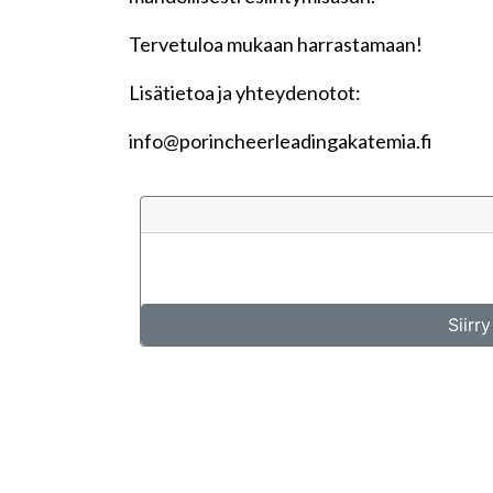
Tervetuloa mukaan harrastamaan!
Lisätietoa ja yhteydenotot:
info@porincheerleadingakatemia.fi