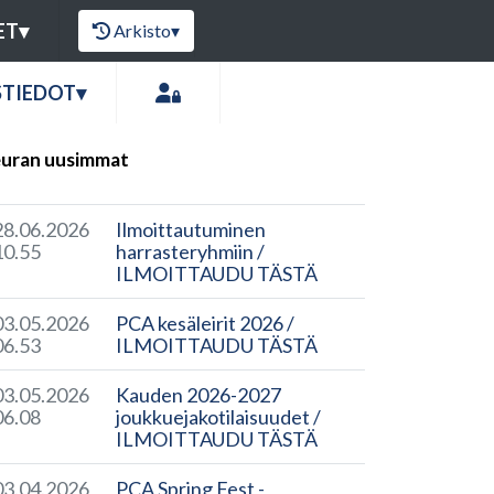
ET
▾
Arkisto
▾
STIEDOT
▾
uran uusimmat
28.06.2026
Ilmoittautuminen
10.55
harrasteryhmiin /
ILMOITTAUDU TÄSTÄ
03.05.2026
PCA kesäleirit 2026 /
06.53
ILMOITTAUDU TÄSTÄ
03.05.2026
Kauden 2026-2027
06.08
joukkuejakotilaisuudet /
ILMOITTAUDU TÄSTÄ
03.04.2026
PCA Spring Fest -