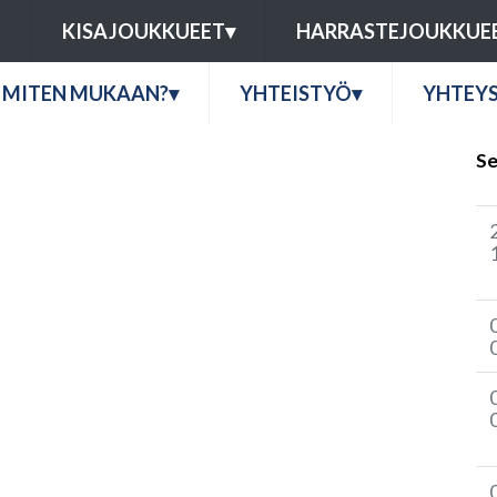
U
KISAJOUKKUEET
▾
HARRASTEJOUKKUE
MITEN MUKAAN?
▾
YHTEISTYÖ
▾
YHTEY
Se