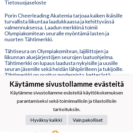
Tietosuojaseloste
Porin Cheerleading Akatemia tarjoaa kaiken ikäisille
turvallista liikuntaa laadukkaassa ja kehittyvässä
valmennuksessa. Laadun merkkinä toimii
Olympiakomitean seuralle myöntämä lasten ja
nuorten Tähtimerkki.
Tähtiseura on Olympiakomitean, lajiliittojen ja
liikunnan aluejärjestöjen seurojen laatuohjelma.
Tähtimerkki on lupaus laadusta nykyisille ja uusille
seuran jäsenille sekä heidän lähipiirilleen ja tukijoille.
Tähtimerkki on osoitus modernista, ketterästä,
vastuullisesta ja inhimillisestä toimintatavasta. Se
Käytämme sivustollamme evästeitä
vastaa erilaisten liikkujien tarpeisiin, mutta myös
kehittyy heidän mukanaan.
Käytämme sivustollamme evästeitä käyttökokemuksen
parantamiseksi sekä toiminnallisiin ja tilastollisiin
tarkoituksiin.
Hyväksy kaikki
Vain pakolliset
Powered by