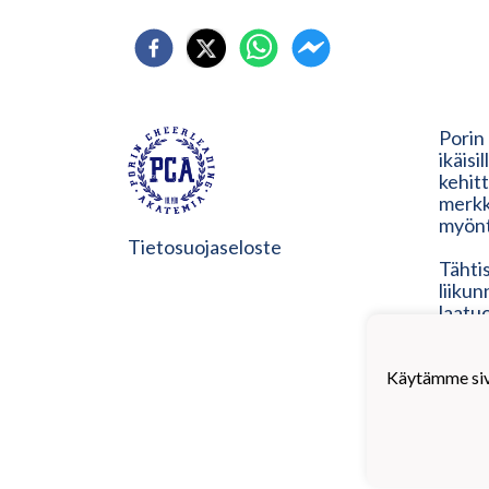
Porin
ikäisi
kehit
merkk
myönt
Tietosuojaseloste
Tähtis
liiku
laatu
nykyis
heidän
on os
Käytämme sivu
vastuu
toimin
tarpe
muka