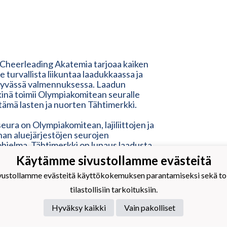
 Cheerleading Akatemia tarjoaa kaiken
lle turvallista liikuntaa laadukkaassa ja
tyvässä valmennuksessa. Laadun
inä toimii Olympiakomitean seuralle
ämä lasten ja nuorten Tähtimerkki.
eura on Olympiakomitean, lajiliittojen ja
nnan aluejärjestöjen seurojen
ohjelma. Tähtimerkki on lupaus laadusta
ille ja uusille seuran jäsenille sekä
Käytämme sivustollamme evästeitä
 lähipiirilleen ja tukijoille. Tähtimerkki
oitus modernista, ketterästä,
stollamme evästeitä käyttökokemuksen parantamiseksi sekä toim
llisesta ja inhimillisestä
tilastollisiin tarkoituksiin.
tatavasta. Se vastaa erilaisten liikkujien
isiin, mutta myös kehittyy heidän
Hyväksy kaikki
Vain pakolliset
naan.