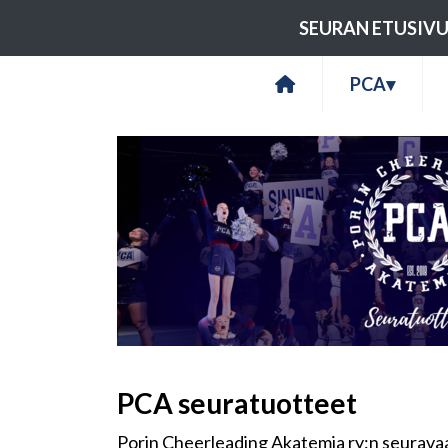
SEURAN ETUSIV
PCA
▾
PCA seuratuotteet
Porin Cheerleading Akatemia ry:n seurava