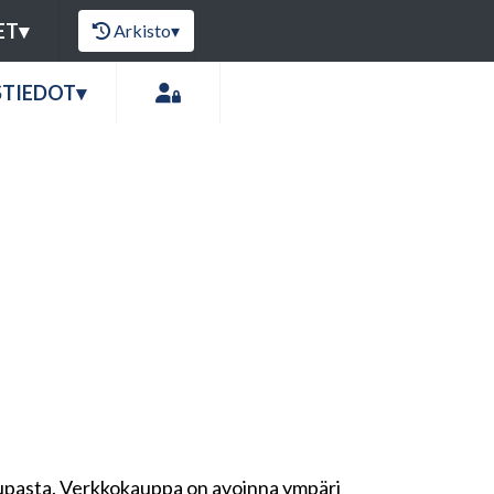
ET
▾
Arkisto
▾
STIEDOT
▾
upasta. Verkkokauppa on avoinna ympäri