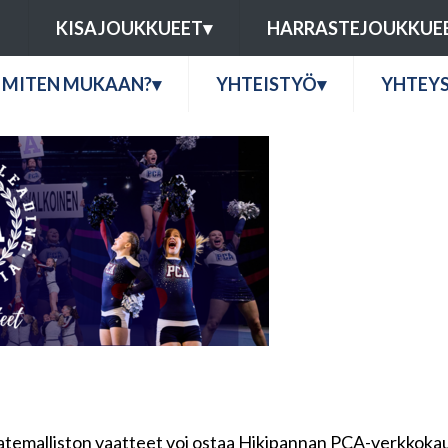
U
KISAJOUKKUEET
▾
HARRASTEJOUKKUE
MITEN MUKAAN?
▾
YHTEISTYÖ
▾
YHTEY
atemalliston vaatteet voi ostaa Hikipannan PCA-verkkoka