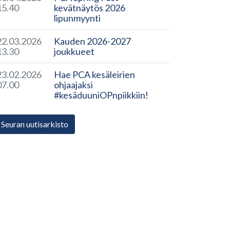
15.40
kevätnäytös 2026
lipunmyynti
22.03.2026
Kauden 2026-2027
13.30
joukkueet
23.02.2026
Hae PCA kesäleirien
07.00
ohjaajaksi
#kesäduuniOPnpiikkiin!
Seuran uutisarkisto