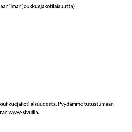
itaan ilman joukkuejakotilaisuutta)
o joukkuejakotilaisuudesta. Pyydämme tutustumaan
uran www-sivuilla.