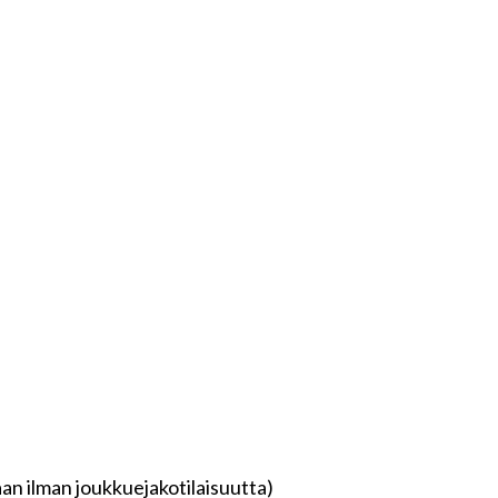
aan ilman joukkuejakotilaisuutta)