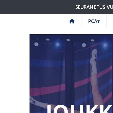
SEURAN ETUSIV
PCA
▾