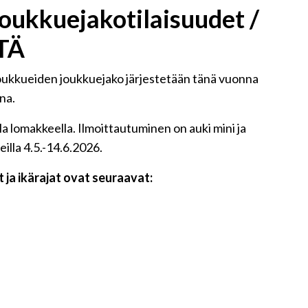
ukkuejakotilaisuudet /
TÄ
joukkueiden joukkuejako järjestetään tänä vuonna
na.
la lomakkeella. Ilmoittautuminen on auki mini ja
eilla 4.5.-14.6.2026.
 ja ikärajat ovat seuraavat: