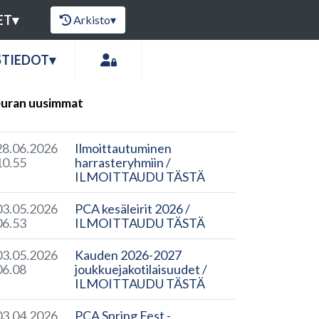
ET
▾
Arkisto
▾
STIEDOT
▾
uran uusimmat
28.06.2026
Ilmoittautuminen
10.55
harrasteryhmiin /
ILMOITTAUDU TÄSTÄ
03.05.2026
PCA kesäleirit 2026 /
06.53
ILMOITTAUDU TÄSTÄ
03.05.2026
Kauden 2026-2027
06.08
joukkuejakotilaisuudet /
ILMOITTAUDU TÄSTÄ
03.04.2026
PCA Spring Fest -