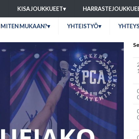
U
KISAJOUKKUEET
▾
HARRASTEJOUKKUE
MITEN MUKAAN?
▾
YHTEISTYÖ
▾
YHTEY
Se