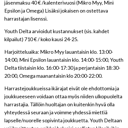
jäsenmaksu 40 € /kalenterivuosi (Mikro Myy, Mini
Epsilon ja Omega) Lisäksi jokaisen on ostettava
harrastajan lisenssi.
Youth Delta arvioidut kustannukset (sis. kahdet
kilpailut) 710 € / koko kausi 24-25.
Harjoitteluaika: Mikro Myy lauantaisin klo. 13:00-
14:00, Mini Epsilon lauantaisin klo. 14:00-15:00, Youth
Delta tiistaisin klo. 16:00-17:30 ja perjantaisin 18:30-
20:00, Omega maanantaisin klo 20:00-22:00.
Harrastejoukkueissa ikärajat eivät ole ehdottomia ja
joukkueeseen voidaan ottaa myös niiden ulkopuolelta
harrastajia. Tällöin huoltajan on kuitenkin hyvä olla
yhteydessä seuraan ja voimme yhdessä miettiä
lapselle/nuorelle sopivinta joukkuetta. Youth Deltaan