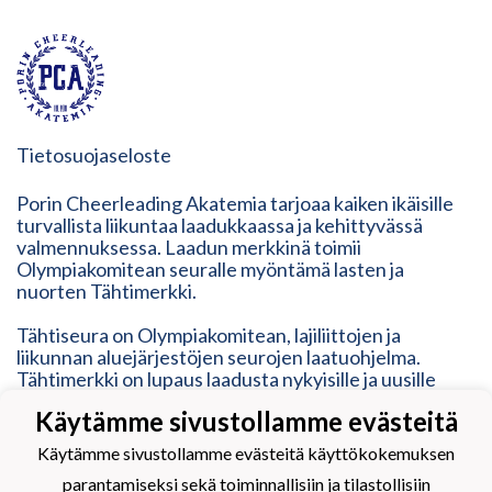
Tietosuojaseloste
Porin Cheerleading Akatemia tarjoaa kaiken ikäisille
turvallista liikuntaa laadukkaassa ja kehittyvässä
valmennuksessa. Laadun merkkinä toimii
Olympiakomitean seuralle myöntämä lasten ja
nuorten Tähtimerkki.
Tähtiseura on Olympiakomitean, lajiliittojen ja
liikunnan aluejärjestöjen seurojen laatuohjelma.
Tähtimerkki on lupaus laadusta nykyisille ja uusille
seuran jäsenille sekä heidän lähipiirilleen ja tukijoille.
Käytämme sivustollamme evästeitä
Tähtimerkki on osoitus modernista, ketterästä,
vastuullisesta ja inhimillisestä toimintatavasta. Se
Käytämme sivustollamme evästeitä käyttökokemuksen
vastaa erilaisten liikkujien tarpeisiin, mutta myös
parantamiseksi sekä toiminnallisiin ja tilastollisiin
kehittyy heidän mukanaan.