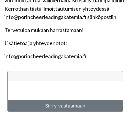
voi ilmoittautua, vaikkei haluaisi osallistua kilpailuihin.
Kerrothan tästä ilmoittautumisen yhteydessä
info@porincheerleadingakatemia.fi sähköpostiin.
Tervetuloa mukaan harrastamaan!
Lisätietoa ja yhteydenotot:
info@porincheerleadingakatemia.fi