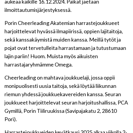
aukeaa kaikille 16.12.2024. Paikat jaetaan
ilmoittautumisjärjestyksessä.
Porin Cheerleading Akatemian harrastejoukkueet
harjoittelevat hyvässä ilmapiirissä, oppien lajitaitoja,
sekä kanssakäymistä muiden kanssa. Meillä tytöt ja
pojat ovat tervetulleita harrastamaan ja tutustumaan
lajin pariin! Huom. Muista myös aikuisten
harrastajaryhmämme Omega.
Cheerleading on mahtava joukkuelaji, jossa oppii
monipuolisesti uusia taitoja, sekä löytää liikunnan
riemun yhdessä joukkuekavereiden kanssa. Seuran
joukkueet harjoittelevat seuran harjoitushallissa, PCA
Gymillä, Porin Tiiliruukissa (Savipajakatu 2, 28610
Pori).
Harrastejoukkueiden kevätkausi 2025 alkaa viikolla 2-