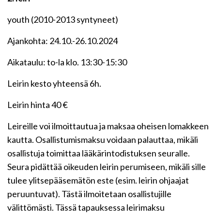
youth (2010-2013 syntyneet)
Ajankohta: 24.10.-26.10.2024
Aikataulu: to-la klo. 13:30-15:30
Leirin kesto yhteensä 6h.
Leirin hinta 40 €
Leireille voi ilmoittautua ja maksaa oheisen lomakkeen
kautta. Osallistumismaksu voidaan palauttaa, mikäli
osallistuja toimittaa lääkärintodistuksen seuralle.
Seura pidättää oikeuden leirin perumiseen, mikäli sille
tulee ylitsepääsemätön este (esim. leirin ohjaajat
peruuntuvat). Tästä ilmoitetaan osallistujille
välittömästi. Tässä tapauksessa leirimaksu