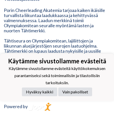
Porin Cheerleading Akatemia tarjoaa kaiken ikäisille
turvallista liikuntaa laadukkaassa ja kehittyvässä
valmennuksessa. Laadun merkkinä toimii
Olympiakomitean seuralle myöntämä lasten ja
nuorten Tähtimerkki.
Tähtiseura on Olympiakomitean, lajiliittojen ja
liikunnan aluejärjestöjen seurojen laatuohjelma.
Tähtimerkki on lupaus laadusta nykyisille ja uusille
seuran jäsenille sekä heidän lähipiirilleen ja tukijoille.
Käytämme sivustollamme evästeitä
Tähtimerkki on osoitus modernista, ketterästä,
vastuullisesta ja inhimillisestä toimintatavasta. Se
Käytämme sivustollamme evästeitä käyttökokemuksen
vastaa erilaisten liikkujien tarpeisiin, mutta myös
parantamiseksi sekä toiminnallisiin ja tilastollisiin
kehittyy heidän mukanaan.
tarkoituksiin.
Hyväksy kaikki
Vain pakolliset
Powered by