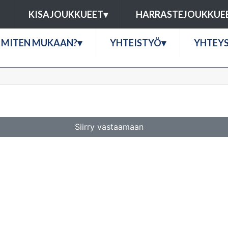
U
KISAJOUKKUEET
▾
HARRASTEJOUKKUE
MITEN MUKAAN?
▾
YHTEISTYÖ
▾
YHTEY