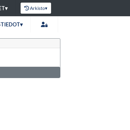
ET
▾
Arkisto
▾
STIEDOT
▾