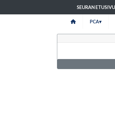
SEURAN ETUSIV
PCA
▾