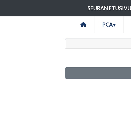
SEURAN ETUSIV
PCA
▾