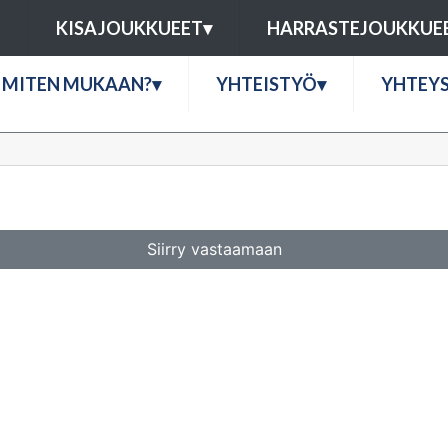
U
KISAJOUKKUEET
▾
HARRASTEJOUKKUE
MITEN MUKAAN?
▾
YHTEISTYÖ
▾
YHTEY