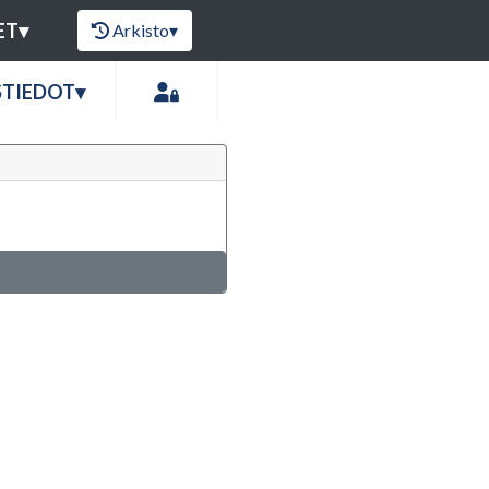
ET
▾
Arkisto
▾
STIEDOT
▾