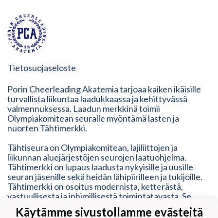
Tietosuojaseloste
Porin Cheerleading Akatemia tarjoaa kaiken ikäisille
turvallista liikuntaa laadukkaassa ja kehittyvässä
valmennuksessa. Laadun merkkinä toimii
Olympiakomitean seuralle myöntämä lasten ja
nuorten Tähtimerkki.
Tähtiseura on Olympiakomitean, lajiliittojen ja
liikunnan aluejärjestöjen seurojen laatuohjelma.
Tähtimerkki on lupaus laadusta nykyisille ja uusille
seuran jäsenille sekä heidän lähipiirilleen ja tukijoille.
Tähtimerkki on osoitus modernista, ketterästä,
vastuullisesta ja inhimillisestä toimintatavasta. Se
vastaa erilaisten liikkujien tarpeisiin, mutta myös
Käytämme sivustollamme evästeitä
kehittyy heidän mukanaan.