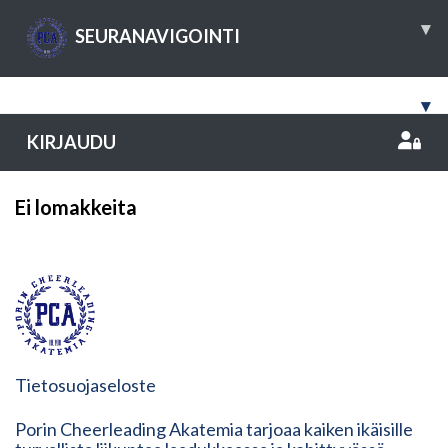
▾
SEURANAVIGOINTI
▾
KIRJAUDU
Ei lomakkeita
Tietosuojaseloste
Porin Cheerleading Akatemia tarjoaa kaiken ikäisille