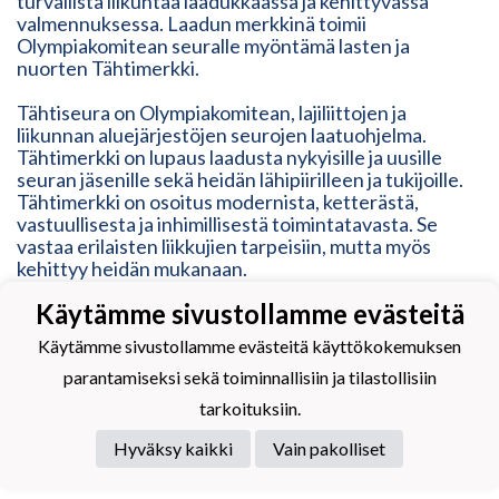
turvallista liikuntaa laadukkaassa ja kehittyvässä
valmennuksessa. Laadun merkkinä toimii
Olympiakomitean seuralle myöntämä lasten ja
nuorten Tähtimerkki.
Tähtiseura on Olympiakomitean, lajiliittojen ja
liikunnan aluejärjestöjen seurojen laatuohjelma.
Tähtimerkki on lupaus laadusta nykyisille ja uusille
seuran jäsenille sekä heidän lähipiirilleen ja tukijoille.
Tähtimerkki on osoitus modernista, ketterästä,
vastuullisesta ja inhimillisestä toimintatavasta. Se
vastaa erilaisten liikkujien tarpeisiin, mutta myös
kehittyy heidän mukanaan.
Käytämme sivustollamme evästeitä
Käytämme sivustollamme evästeitä käyttökokemuksen
parantamiseksi sekä toiminnallisiin ja tilastollisiin
Powered by
tarkoituksiin.
Hyväksy kaikki
Vain pakolliset