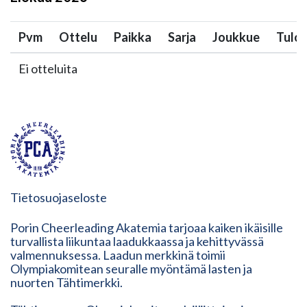
Pvm
Ottelu
Paikka
Sarja
Joukkue
Tulo
Ei otteluita
Tietosuojaseloste
Porin Cheerleading Akatemia tarjoaa kaiken ikäisille
turvallista liikuntaa laadukkaassa ja kehittyvässä
valmennuksessa. Laadun merkkinä toimii
Olympiakomitean seuralle myöntämä lasten ja
nuorten Tähtimerkki.