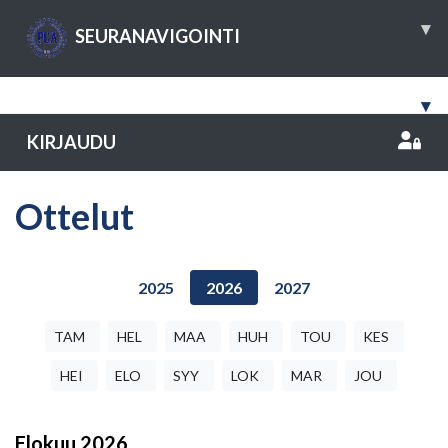
▾
SEURANAVIGOINTI
▾
KIRJAUDU
Ottelut
2025
2026
2027
TAM
HEL
MAA
HUH
TOU
KES
HEI
ELO
SYY
LOK
MAR
JOU
Elokuu
2026