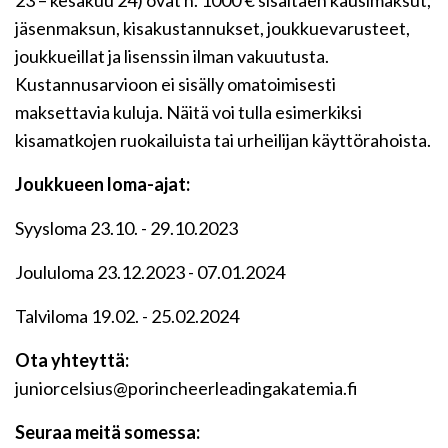
23 – kesäkuu 24) ovat n. 1000 € sisältäen kausimaksut,
jäsenmaksun, kisakustannukset, joukkuevarusteet,
joukkueillat ja lisenssin ilman vakuutusta.
Kustannusarvioon ei sisälly omatoimisesti
maksettavia kuluja. Näitä voi tulla esimerkiksi
kisamatkojen ruokailuista tai urheilijan käyttörahoista.
Joukkueen loma-ajat:
Syysloma 23.10. - 29.10.2023
Joululoma 23.12.2023 - 07.01.2024
Talviloma 19.02. - 25.02.2024
Ota yhteyttä:
juniorcelsius@porincheerleadingakatemia.fi
Seuraa meitä somessa: