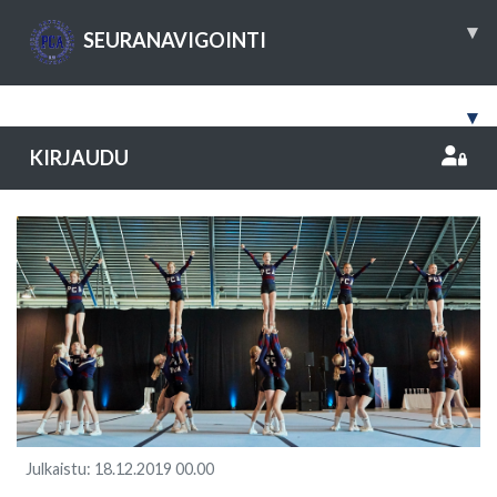
▾
SEURANAVIGOINTI
▾
KIRJAUDU
Julkaistu
:
18.12.2019
00.00