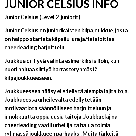
JUNIOR CELSIUS INFO
Junior Celsius (Level 2, juniorit)
Junior Celsius on juniorikäisten kilpajoukkue, josta
on helppo startata kilpailu-ura ja/tai aloittaa
cheerleading harjoittelu.
Joukkue on hyvä valinta esimerkiksi silloin, kun
nuori haluaa siirtyä harrasteryhmästä
kilpajoukkueeseen.
Joukkueeseen pääsy ei edellytä aiempia lajitaitoja.
Joukkueessa urheilevalta
edellytetään
motivaatiota säännölliseen harjoitteluun ja
innokkuutta oppia uusia taitoja. Joukkuelajina
cheerleading vaatii urheilijalta halua toimia
ryhmässä joukkueen parhaaksi. Muita tärkeitä