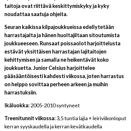
taitoja ovat riittävä keskittymiskyky ja kyky
noudattaa saatuja ohjeita.
Seuran kaikissa kilpajoukkueissa edellytetään
harrastajalta ja hänen huoltajiltaan sitoutumista
joukkueeseen. Runsaat poissaolot harjoittelusta
estävät yksittäisen harrastajan lajitaitojen
kehittymisen ja samalla ne heikentävät koko
joukkuetta.
Junior Celsius harjoittelee
pääsääntöisesti kahdesti viikossa, joten harrastus
on helppo sovittaa perheen arkeen ja muihin
harrastuksiin.
Ikäluokka:
2005-2010 syntyneet
Treenitunnit viikossa:
3,5 tuntia lajia + leiriviikonloput
kerran syyskaudella ja kerran kevätkaudella