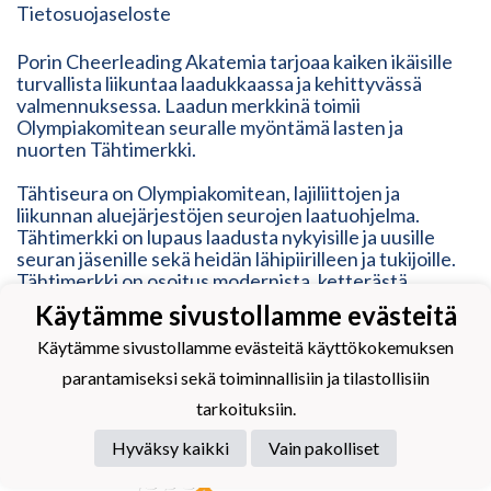
Tietosuojaseloste
Porin Cheerleading Akatemia tarjoaa kaiken ikäisille
turvallista liikuntaa laadukkaassa ja kehittyvässä
valmennuksessa. Laadun merkkinä toimii
Olympiakomitean seuralle myöntämä lasten ja
nuorten Tähtimerkki.
Tähtiseura on Olympiakomitean, lajiliittojen ja
liikunnan aluejärjestöjen seurojen laatuohjelma.
Tähtimerkki on lupaus laadusta nykyisille ja uusille
seuran jäsenille sekä heidän lähipiirilleen ja tukijoille.
Tähtimerkki on osoitus modernista, ketterästä,
vastuullisesta ja inhimillisestä toimintatavasta. Se
Käytämme sivustollamme evästeitä
vastaa erilaisten liikkujien tarpeisiin, mutta myös
kehittyy heidän mukanaan.
Käytämme sivustollamme evästeitä käyttökokemuksen
parantamiseksi sekä toiminnallisiin ja tilastollisiin
tarkoituksiin.
Hyväksy kaikki
Vain pakolliset
Powered by