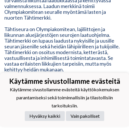
turvallista liikuntaa laadukkaassa ja kehittyvässä
valmennuksessa. Laadun merkkinä toimii
Olympiakomitean seuralle myöntämä lasten ja
nuorten Tähtimerkki.
Tähtiseura on Olympiakomitean, lajiliittojen ja
liikunnan aluejärjestöjen seurojen laatuohjelma.
Tähtimerkki on lupaus laadusta nykyisille ja uusille
seuran jäsenille sekä heidän lähipiirilleen ja tukijoille.
Tähtimerkki on osoitus modernista, ketterästä,
vastuullisesta ja inhimillisestä toimintatavasta. Se
vastaa erilaisten liikkujien tarpeisiin, mutta myös
kehittyy heidän mukanaan.
Käytämme sivustollamme evästeitä
Käytämme sivustollamme evästeitä käyttökokemuksen
parantamiseksi sekä toiminnallisiin ja tilastollisiin
Powered by
tarkoituksiin.
Hyväksy kaikki
Vain pakolliset