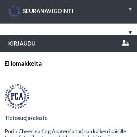
▾
SEURANAVIGOINTI
▾
KIRJAUDU
Ei lomakkeita
Tietosuojaseloste
Porin Cheerleading Akatemia tarjoaa kaiken ikäisille