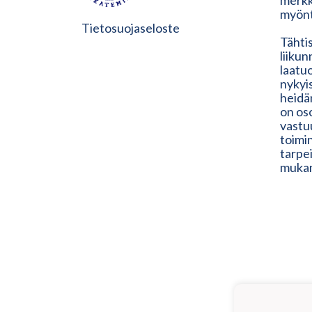
merkk
myönt
Tietosuojaseloste
Tähtis
liiku
laatu
nykyis
heidän
on os
vastuu
toimin
tarpe
muka