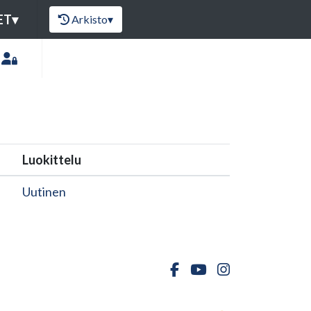
ET
▾
Arkisto
▾
Luokittelu
Uutinen