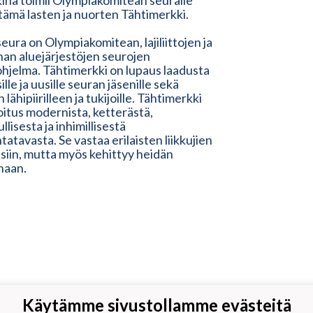
inä toimii Olympiakomitean seuralle
ämä lasten ja nuorten Tähtimerkki.
eura on Olympiakomitean, lajiliittojen ja
nnan aluejärjestöjen seurojen
ohjelma. Tähtimerkki on lupaus laadusta
ille ja uusille seuran jäsenille sekä
 lähipiirilleen ja tukijoille. Tähtimerkki
oitus modernista, ketterästä,
llisesta ja inhimillisestä
tatavasta. Se vastaa erilaisten liikkujien
isiin, mutta myös kehittyy heidän
naan.
Käytämme sivustollamme evästeitä