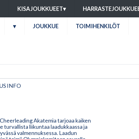
U
KISAJOUKKUEET
▾
HARRASTEJOUKKUE
▾
JOUKKUE
TOIMIHENKILÖT
US INFO
 Cheerleading Akatemia tarjoaa kaiken
lle turvallista liikuntaa laadukkaassa ja
tyvässä valmennuksessa. Laadun