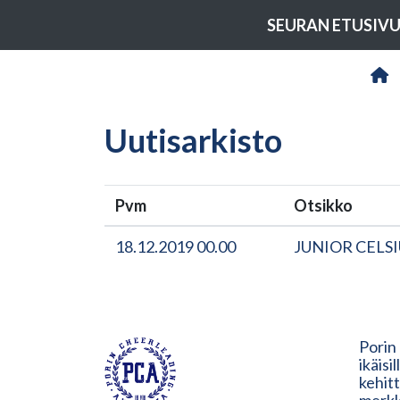
SEURAN ETUSIV
Uutisarkisto
Pvm
Otsikko
18.12.2019 00.00
JUNIOR CELSI
Porin
ikäisi
kehit