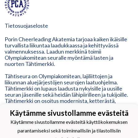
Tietosuojaseloste
Porin Cheerleading Akatemia tarjoaa kaiken ikäisille
turvallista liikuntaa laadukkaassa ja kehittyvässä
valmennuksessa. Laadun merkkinä toimii
Olympiakomitean seuralle myöntämä lasten ja
nuorten Tähtimerkki.
Tähtiseura on Olympiakomitean, lajiliittojen ja
liikunnan aluejärjestöjen seurojen laatuohjelma.
Tähtimerkki on lupaus laadusta nykyisille ja uusille
seuran jäsenille sekä heidän lähipiirilleen ja tukijoille.
Tähtimerkki on osoitus modernista, ketterästä,
vastuullisesta ja inhimillisestä toimintatavasta. Se
Käytämme sivustollamme evästeitä
vastaa erilaisten liikkujien tarpeisiin, mutta myös
kehittyy heidän mukanaan.
Käytämme sivustollamme evästeitä käyttökokemuksen
parantamiseksi sekä toiminnallisiin ja tilastollisiin