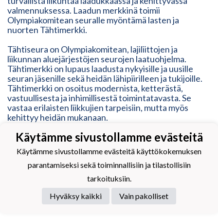
turvallista liikuntaa laadukkaassa ja kehittyvässä
valmennuksessa. Laadun merkkinä toimii
Olympiakomitean seuralle myöntämä lasten ja
nuorten Tähtimerkki.
Tähtiseura on Olympiakomitean, lajiliittojen ja
liikunnan aluejärjestöjen seurojen laatuohjelma.
Tähtimerkki on lupaus laadusta nykyisille ja uusille
seuran jäsenille sekä heidän lähipiirilleen ja tukijoille.
Tähtimerkki on osoitus modernista, ketterästä,
vastuullisesta ja inhimillisestä toimintatavasta. Se
vastaa erilaisten liikkujien tarpeisiin, mutta myös
kehittyy heidän mukanaan.
Käytämme sivustollamme evästeitä
Käytämme sivustollamme evästeitä käyttökokemuksen
parantamiseksi sekä toiminnallisiin ja tilastollisiin
Powered by
tarkoituksiin.
Hyväksy kaikki
Vain pakolliset