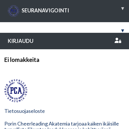
▾
SEURANAVIGOINTI
▾
KIRJAUDU
Ei lomakkeita
Tietosuojaseloste
Porin Cheerleading Akatemia tarjoaa kaiken ikäisille