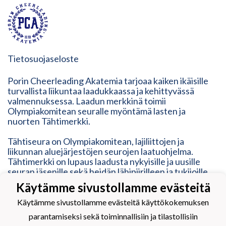
Tietosuojaseloste
Porin Cheerleading Akatemia tarjoaa kaiken ikäisille
turvallista liikuntaa laadukkaassa ja kehittyvässä
valmennuksessa. Laadun merkkinä toimii
Olympiakomitean seuralle myöntämä lasten ja
nuorten Tähtimerkki.
Tähtiseura on Olympiakomitean, lajiliittojen ja
liikunnan aluejärjestöjen seurojen laatuohjelma.
Tähtimerkki on lupaus laadusta nykyisille ja uusille
seuran jäsenille sekä heidän lähipiirilleen ja tukijoille.
Tähtimerkki on osoitus modernista, ketterästä,
Käytämme sivustollamme evästeitä
vastuullisesta ja inhimillisestä toimintatavasta. Se
vastaa erilaisten liikkujien tarpeisiin, mutta myös
Käytämme sivustollamme evästeitä käyttökokemuksen
kehittyy heidän mukanaan.
parantamiseksi sekä toiminnallisiin ja tilastollisiin