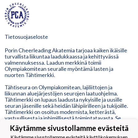
Tietosuojaseloste
Porin Cheerleading Akatemia tarjoaa kaiken ikäisille
turvallista liikuntaa laadukkaassa ja kehittyvässä
valmennuksessa. Laadun merkkinä toimii
Olympiakomitean seuralle myöntämä lasten ja
nuorten Tähtimerkki.
Tähtiseura on Olympiakomitean, lajiliittojen ja
liikunnan aluejärjestöjen seurojen laatuohjelma.
Tähtimerkki on lupaus laadusta nykyisille ja uusille
seuran jäsenille sekä heidän lähipiirilleen ja tukijoille.
Tähtimerkki on osoitus modernista, ketterästä,
vastuullisesta ja inhimillisestä toimintatavasta. Se
vastaa erilaisten liikkujien tarpeisiin, mutta myös
Käytämme sivustollamme evästeitä
kehittyy heidän mukanaan.
Käytämme sivustollamme evästeitä käyttökokemuksen