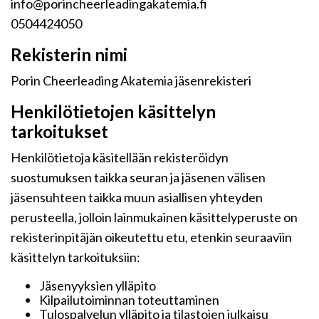
info@porincheerleadingakatemia.fi
0504424050
Rekisterin nimi
Porin Cheerleading Akatemia jäsenrekisteri
Henkilötietojen käsittelyn
tarkoitukset
Henkilötietoja käsitellään rekisteröidyn
suostumuksen taikka seuran ja jäsenen välisen
jäsensuhteen taikka muun asiallisen yhteyden
perusteella, jolloin lainmukainen käsittelyperuste on
rekisterinpitäjän oikeutettu etu, etenkin seuraaviin
käsittelyn tarkoituksiin:
Jäsenyyksien ylläpito
Kilpailutoiminnan toteuttaminen
Tulospalvelun ylläpito ja tilastojen julkaisu