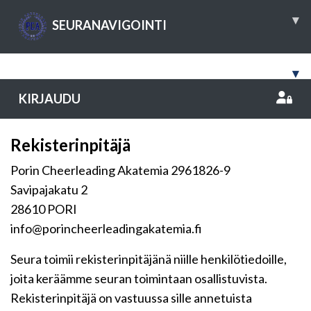
▾
SEURANAVIGOINTI
▾
KIRJAUDU
Rekisterinpitäjä
Porin Cheerleading Akatemia 2961826-9
Savipajakatu 2
28610 PORI
info@porincheerleadingakatemia.fi
Seura toimii rekisterinpitäjänä niille henkilötiedoille,
joita keräämme seuran toimintaan osallistuvista.
Rekisterinpitäjä on vastuussa sille annetuista