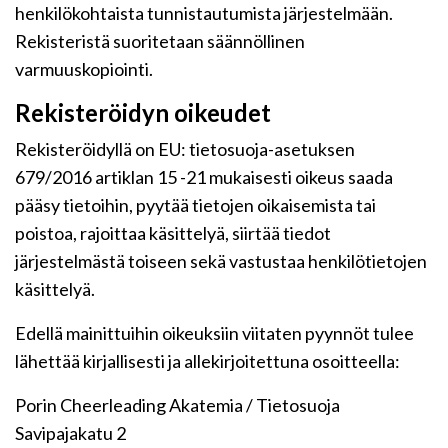
henkilökohtaista tunnistautumista järjestelmään.
Rekisteristä suoritetaan säännöllinen
varmuuskopiointi.
Rekisteröidyn oikeudet
Rekisteröidyllä on EU: tietosuoja-asetuksen
679/2016 artiklan 15 -21 mukaisesti oikeus saada
pääsy tietoihin, pyytää tietojen oikaisemista tai
poistoa, rajoittaa käsittelyä, siirtää tiedot
järjestelmästä toiseen sekä vastustaa henkilötietojen
käsittelyä.
Edellä mainittuihin oikeuksiin viitaten pyynnöt tulee
lähettää kirjallisesti ja allekirjoitettuna osoitteella:
Porin Cheerleading Akatemia / Tietosuoja
Savipajakatu 2