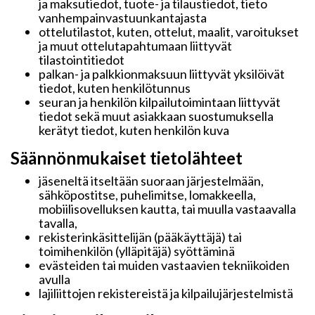
ja maksutiedot, tuote- ja tilaustiedot, tieto
vanhempainvastuunkantajasta
ottelutilastot, kuten, ottelut, maalit, varoitukset
ja muut ottelutapahtumaan liittyvät
tilastointitiedot
palkan- ja palkkionmaksuun liittyvät yksilöivät
tiedot, kuten henkilötunnus
seuran ja henkilön kilpailutoimintaan liittyvät
tiedot sekä muut asiakkaan suostumuksella
kerätyt tiedot, kuten henkilön kuva
Säännönmukaiset tietolähteet
jäseneltä itseltään suoraan järjestelmään,
sähköpostitse, puhelimitse, lomakkeella,
mobiilisovelluksen kautta, tai muulla vastaavalla
tavalla,
rekisterinkäsittelijän (pääkäyttäjä) tai
toimihenkilön (ylläpitäjä) syöttäminä
evästeiden tai muiden vastaavien tekniikoiden
avulla
lajiliittojen rekistereistä ja kilpailujärjestelmistä