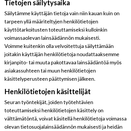
Tietojen säilytysaika
Säilytämme käyttäjän tietoja vain niin kauan kuin on
tarpeen yllä määriteltyjen henkilötietojen
käyttötarkoitusten toteuttamiseksi kulloinkin
voimassaolevan lainsäädännön mukaisesti.
Voimme kuitenkin olla velvoitettuja säilyttämään
joitakin käyttäjän henkilötietoja noudattaaksemme
kirjanpito- tai muuta pakottavaa lainsäädäntöä myös
asiakassuhteen tai muun henkilötietojen
käsittelyperusteen päättymisen jälkeen.
Henkilötietojen käsittelijät
Seuran työntekijät, joiden työtehtävien
toteuttamiseksi henkilötietojen käsittely on
välttämätöntä, voivat käsitellä henkilötietoja voimassa
olevan tietosuojalainsäädännön mukaisesti ja heidän