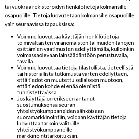
tai vuokraa rekisteröidyn henkilötietoja kolmansille
osapuolille. Tietoja luovutetaan kolmansille osapuolille
vain seuraavissa tapauksissa:
Voimme luovuttaa käyttäjän henkilötietoja
toimivaltaisten viranomaisten tai muiden tahojen
esittämien vaatimusten edellyttämällä, kulloinkin
voimassaolevaan lainsäädäntöön perustuvalla,
tavalla.
Voimme luovuttaa tietoja tilastollista, tieteellistä
tai historiallista tutkimusta varten edellyttäen,
että tiedot on muutettu sellaiseen muotoon,
että tiedon kohde ei enää ole niistä
tunnistettavissa.
Jos käyttäjä on erikseen antanut
suostumuksensa seuran
yhteistyökumppaneiden sähköiseen
suoramarkkinointiin, voidaan käyttäjän tietoja
luovuttaa tarkoin valituille
yhteistyökumppaneille
markkinointitarkoituksiin.