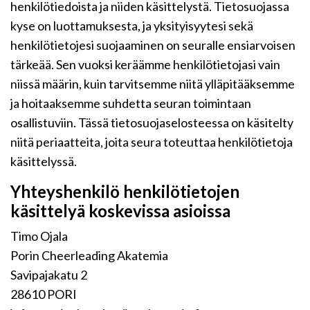
henkilötiedoista ja niiden käsittelystä. Tietosuojassa
kyse on luottamuksesta, ja yksityisyytesi sekä
henkilötietojesi suojaaminen on seuralle ensiarvoisen
tärkeää. Sen vuoksi keräämme henkilötietojasi vain
niissä määrin, kuin tarvitsemme niitä ylläpitääksemme
ja hoitaaksemme suhdetta seuran toimintaan
osallistuviin. Tässä tietosuojaselosteessa on käsitelty
niitä periaatteita, joita seura toteuttaa henkilötietoja
käsittelyssä.
Yhteyshenkilö henkilötietojen
käsittelyä koskevissa asioissa
Timo Ojala
Porin Cheerleading Akatemia
Savipajakatu 2
28610 PORI