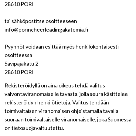
28610 PORI
tai sähköpostitse osoitteeseen
info@porincheerleadingakatemia.fi
Pyynnöt voidaan esittää myös henkilökohtaisesti
osoitteessa
Savipajakatu 2
28610 PORI
Rekisteröidyllä on aina oikeus tehdä valitus
valvontaviranomaiselle tavasta, jolla seura käsittelee
rekisteröidyn henkilötietoja. Valitus tehdään
toimivaltaisen viranomaisen ohjeistamalla tavalla
suoraan toimivaltaiselle viranomaiselle, joka Suomessa
on tietosuojavaltuutettu.