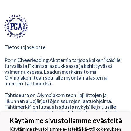
Tietosuojaseloste
Porin Cheerleading Akatemia tarjoaa kaiken ikäisille
turvallista liikuntaa laadukkaassa ja kehittyvässä
valmennuksessa. Laadun merkkinä toimii
Olympiakomitean seuralle myöntämä lasten ja
nuorten Tähtimerkki.
Tähtiseura on Olympiakomitean, lajiliittojen ja
liikunnan aluejärjestöjen seurojen laatuohjelma.
Tähtimerkki on lupaus laadusta nykyisille ja uusille
seuran jäsenille sekä heidän lähipiirilleen ja tukijoille.
Tähtimerkki on osoitus modernista, ketterästä,
Käytämme sivustollamme evästeitä
vastuullisesta ja inhimillisestä toimintatavasta. Se
Käytämme sivustollamme evästeitä käyttökokemuksen
vastaa erilaisten liikkujien tarpeisiin, mutta myös