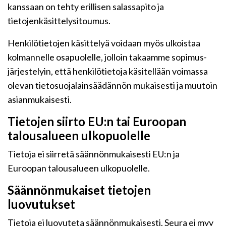
kanssaan on tehty erillisen salassapito ja
tietojenkäsittelysitoumus.
Henkilötietojen käsittelyä voidaan myös ulkoistaa
kolmannelle osapuolelle, jolloin takaamme sopimus-
järjestelyin, että henkilötietoja käsitellään voimassa
olevan tietosuojalainsäädännön mukaisesti ja muutoin
asianmukaisesti.
Tietojen siirto EU:n tai Euroopan
talousalueen ulkopuolelle
Tietoja ei siirretä säännönmukaisesti EU:n ja
Euroopan talousalueen ulkopuolelle.
Säännönmukaiset tietojen
luovutukset
Tietoja ei luovuteta säännönmukaisesti. Seura ei myy