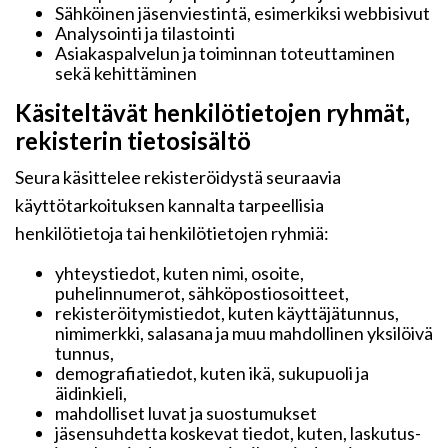
Sähköinen jäsenviestintä, esimerkiksi webbisivut
Analysointi ja tilastointi
Asiakaspalvelun ja toiminnan toteuttaminen
sekä kehittäminen
Käsiteltävät henkilötietojen ryhmät,
rekisterin tietosisältö
Seura käsittelee rekisteröidystä seuraavia
käyttötarkoituksen kannalta tarpeellisia
henkilötietoja tai henkilötietojen ryhmiä:
yhteystiedot, kuten nimi, osoite,
puhelinnumerot, sähköpostiosoitteet,
rekisteröitymistiedot, kuten käyttäjätunnus,
nimimerkki, salasana ja muu mahdollinen yksilöivä
tunnus,
demografiatiedot, kuten ikä, sukupuoli ja
äidinkieli,
mahdolliset luvat ja suostumukset
jäsensuhdetta koskevat tiedot, kuten, laskutus-