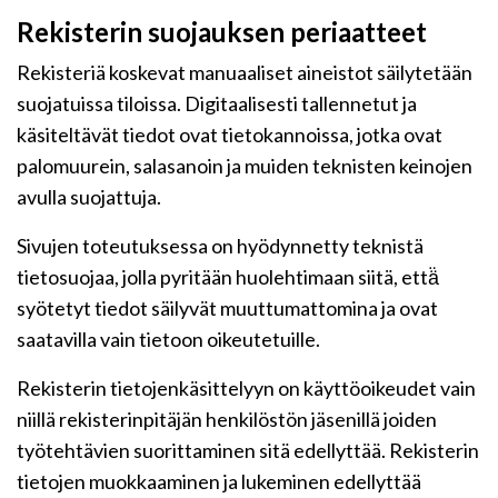
Rekisterin suojauksen periaatteet
Rekisteriä koskevat manuaaliset aineistot säilytetään
suojatuissa tiloissa. Digitaalisesti tallennetut ja
käsiteltävät tiedot ovat tietokannoissa, jotka ovat
palomuurein, salasanoin ja muiden teknisten keinojen
avulla suojattuja.
Sivujen toteutuksessa on hyödynnetty teknistä
tietosuojaa, jolla pyritään huolehtimaan siitä, että̈
syötetyt tiedot säilyvät muuttumattomina ja ovat
saatavilla vain tietoon oikeutetuille.
Rekisterin tietojenkäsittelyyn on käyttöoikeudet vain
niillä rekisterinpitäjän henkilöstön jäsenillä joiden
työtehtävien suorittaminen sitä edellyttää. Rekisterin
tietojen muokkaaminen ja lukeminen edellyttää