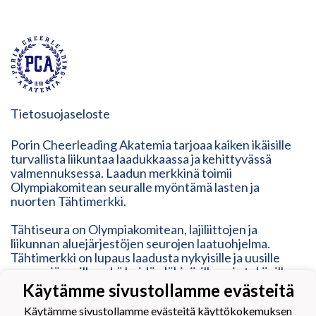
Tietosuojaseloste
Porin Cheerleading Akatemia tarjoaa kaiken ikäisille
turvallista liikuntaa laadukkaassa ja kehittyvässä
valmennuksessa. Laadun merkkinä toimii
Olympiakomitean seuralle myöntämä lasten ja
nuorten Tähtimerkki.
Tähtiseura on Olympiakomitean, lajiliittojen ja
liikunnan aluejärjestöjen seurojen laatuohjelma.
Tähtimerkki on lupaus laadusta nykyisille ja uusille
seuran jäsenille sekä heidän lähipiirilleen ja tukijoille.
Tähtimerkki on osoitus modernista, ketterästä,
Käytämme sivustollamme evästeitä
vastuullisesta ja inhimillisestä toimintatavasta. Se
Käytämme sivustollamme evästeitä käyttökokemuksen
vastaa erilaisten liikkujien tarpeisiin, mutta myös