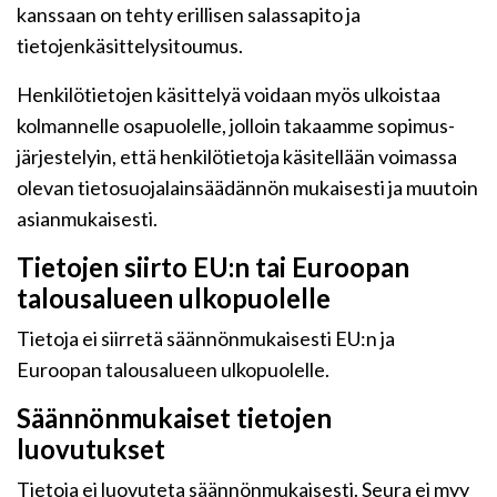
kanssaan on tehty erillisen salassapito ja
tietojenkäsittelysitoumus.
Henkilötietojen käsittelyä voidaan myös ulkoistaa
kolmannelle osapuolelle, jolloin takaamme sopimus-
järjestelyin, että henkilötietoja käsitellään voimassa
olevan tietosuojalainsäädännön mukaisesti ja muutoin
asianmukaisesti.
Tietojen siirto EU:n tai Euroopan
talousalueen ulkopuolelle
Tietoja ei siirretä säännönmukaisesti EU:n ja
Euroopan talousalueen ulkopuolelle.
Säännönmukaiset tietojen
luovutukset
Tietoja ei luovuteta säännönmukaisesti. Seura ei myy