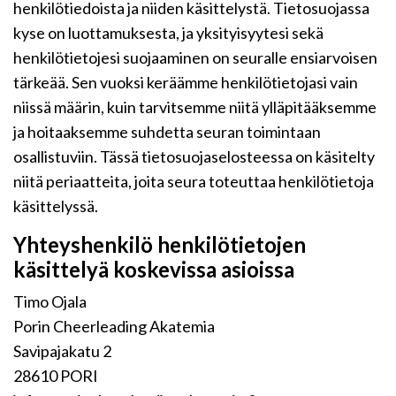
henkilötiedoista ja niiden käsittelystä. Tietosuojassa
kyse on luottamuksesta, ja yksityisyytesi sekä
henkilötietojesi suojaaminen on seuralle ensiarvoisen
tärkeää. Sen vuoksi keräämme henkilötietojasi vain
niissä määrin, kuin tarvitsemme niitä ylläpitääksemme
ja hoitaaksemme suhdetta seuran toimintaan
osallistuviin. Tässä tietosuojaselosteessa on käsitelty
niitä periaatteita, joita seura toteuttaa henkilötietoja
käsittelyssä.
Yhteyshenkilö henkilötietojen
käsittelyä koskevissa asioissa
Timo Ojala
Porin Cheerleading Akatemia
Savipajakatu 2
28610 PORI