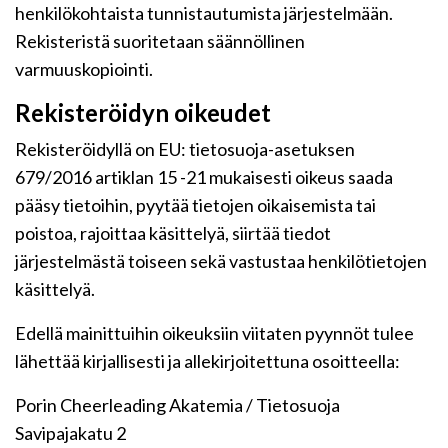
henkilökohtaista tunnistautumista järjestelmään.
Rekisteristä suoritetaan säännöllinen
varmuuskopiointi.
Rekisteröidyn oikeudet
Rekisteröidyllä on EU: tietosuoja-asetuksen
679/2016 artiklan 15 -21 mukaisesti oikeus saada
pääsy tietoihin, pyytää tietojen oikaisemista tai
poistoa, rajoittaa käsittelyä, siirtää tiedot
järjestelmästä toiseen sekä vastustaa henkilötietojen
käsittelyä.
Edellä mainittuihin oikeuksiin viitaten pyynnöt tulee
lähettää kirjallisesti ja allekirjoitettuna osoitteella:
Porin Cheerleading Akatemia / Tietosuoja
Savipajakatu 2