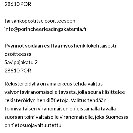
28610 PORI
tai sähköpostitse osoitteeseen
info@porincheerleadingakatemia.fi
Pyynnöt voidaan esittää myös henkilökohtaisesti
osoitteessa
Savipajakatu 2
28610 PORI
Rekisteröidyllä on aina oikeus tehdä valitus
valvontaviranomaiselle tavasta, jolla seura käsittelee
rekisteröidyn henkilötietoja. Valitus tehdään
toimivaltaisen viranomaisen ohjeistamalla tavalla
suoraan toimivaltaiselle viranomaiselle, joka Suomessa
on tietosuojavaltuutettu.