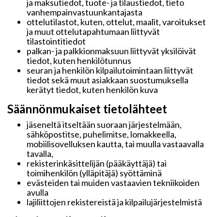
ja maksutiedot, tuote- ja tilaustiedot, tieto
vanhempainvastuunkantajasta
ottelutilastot, kuten, ottelut, maalit, varoitukset
ja muut ottelutapahtumaan liittyvät
tilastointitiedot
palkan- ja palkkionmaksuun liittyvät yksilöivät
tiedot, kuten henkilötunnus
seuran ja henkilön kilpailutoimintaan liittyvät
tiedot sekä muut asiakkaan suostumuksella
kerätyt tiedot, kuten henkilön kuva
Säännönmukaiset tietolähteet
jäseneltä itseltään suoraan järjestelmään,
sähköpostitse, puhelimitse, lomakkeella,
mobiilisovelluksen kautta, tai muulla vastaavalla
tavalla,
rekisterinkäsittelijän (pääkäyttäjä) tai
toimihenkilön (ylläpitäjä) syöttäminä
evästeiden tai muiden vastaavien tekniikoiden
avulla
lajiliittojen rekistereistä ja kilpailujärjestelmistä