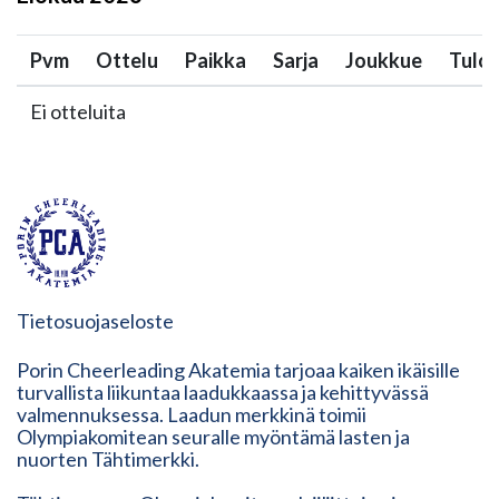
Pvm
Ottelu
Paikka
Sarja
Joukkue
Tulo
Ei otteluita
Tietosuojaseloste
Porin Cheerleading Akatemia tarjoaa kaiken ikäisille
turvallista liikuntaa laadukkaassa ja kehittyvässä
valmennuksessa. Laadun merkkinä toimii
Olympiakomitean seuralle myöntämä lasten ja
nuorten Tähtimerkki.