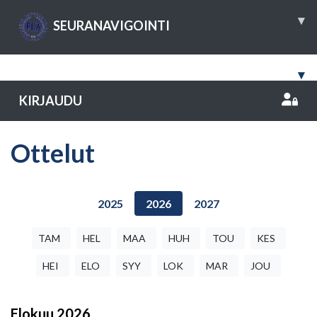
▾
SEURANAVIGOINTI
▾
KIRJAUDU
Ottelut
2025
2026
2027
TAM
HEL
MAA
HUH
TOU
KES
HEI
ELO
SYY
LOK
MAR
JOU
Elokuu
2026