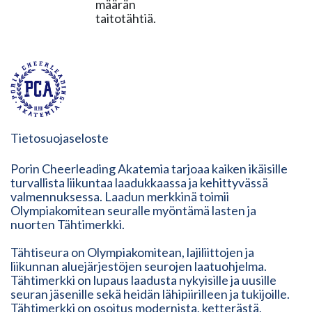
määrän
taitotähtiä.
Tietosuojaseloste
Porin Cheerleading Akatemia tarjoaa kaiken ikäisille
turvallista liikuntaa laadukkaassa ja kehittyvässä
valmennuksessa. Laadun merkkinä toimii
Olympiakomitean seuralle myöntämä lasten ja
nuorten Tähtimerkki.
Tähtiseura on Olympiakomitean, lajiliittojen ja
liikunnan aluejärjestöjen seurojen laatuohjelma.
Tähtimerkki on lupaus laadusta nykyisille ja uusille
seuran jäsenille sekä heidän lähipiirilleen ja tukijoille.
Tähtimerkki on osoitus modernista, ketterästä,