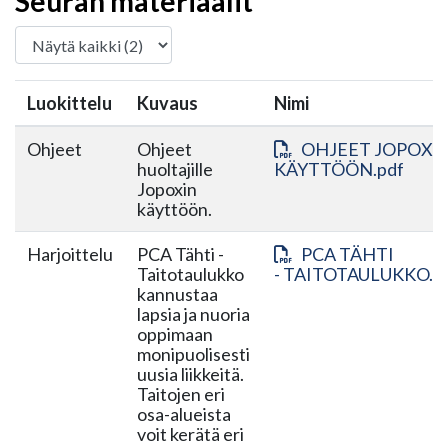
Seuran materiaalit
Luokittelu
Kuvaus
Nimi
Ohjeet
Ohjeet
OHJEET JOPOXI
huoltajille
KÄYTTÖÖN.pdf
Jopoxin
käyttöön.
Harjoittelu
PCA Tähti -
PCA TÄHTI
Taitotaulukko
- TAITOTAULUKKO.p
kannustaa
lapsia ja nuoria
oppimaan
monipuolisesti
uusia liikkeitä.
Taitojen eri
osa-alueista
voit kerätä eri