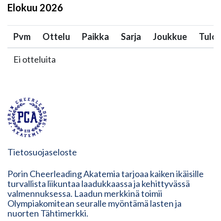
Elokuu
2026
Pvm
Ottelu
Paikka
Sarja
Joukkue
Tulo
Ei otteluita
Tietosuojaseloste
Porin Cheerleading Akatemia tarjoaa kaiken ikäisille
turvallista liikuntaa laadukkaassa ja kehittyvässä
valmennuksessa. Laadun merkkinä toimii
Olympiakomitean seuralle myöntämä lasten ja
nuorten Tähtimerkki.