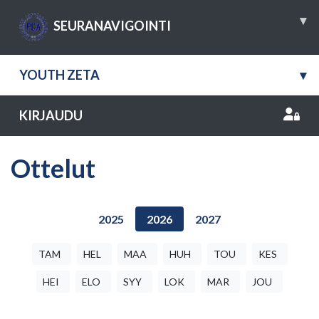
▾
SEURANAVIGOINTI
YOUTH ZETA
▾
KIRJAUDU
Ottelut
2025
2026
2027
TAM
HEL
MAA
HUH
TOU
KES
HEI
ELO
SYY
LOK
MAR
JOU