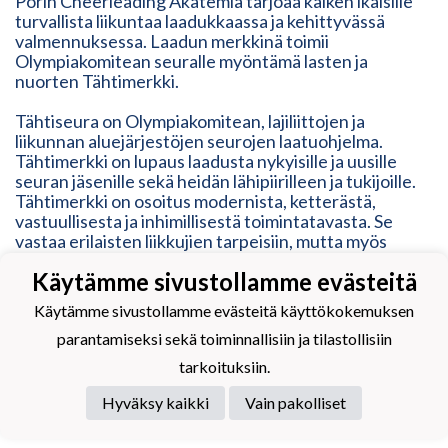
Porin Cheerleading Akatemia tarjoaa kaiken ikäisille
turvallista liikuntaa laadukkaassa ja kehittyvässä
valmennuksessa. Laadun merkkinä toimii
Olympiakomitean seuralle myöntämä lasten ja
nuorten Tähtimerkki.
Tähtiseura on Olympiakomitean, lajiliittojen ja
liikunnan aluejärjestöjen seurojen laatuohjelma.
Tähtimerkki on lupaus laadusta nykyisille ja uusille
seuran jäsenille sekä heidän lähipiirilleen ja tukijoille.
Tähtimerkki on osoitus modernista, ketterästä,
vastuullisesta ja inhimillisestä toimintatavasta. Se
vastaa erilaisten liikkujien tarpeisiin, mutta myös
kehittyy heidän mukanaan.
Käytämme sivustollamme evästeitä
Käytämme sivustollamme evästeitä käyttökokemuksen
parantamiseksi sekä toiminnallisiin ja tilastollisiin
tarkoituksiin.
Powered by
Hyväksy kaikki
Vain pakolliset