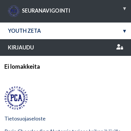
▾
SEURANAVIGOINTI
YOUTH ZETA
▾
KIRJAUDU
Ei lomakkeita
Tietosuojaseloste