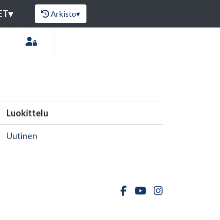
ET
▾
Arkisto
▾
Luokittelu
Uutinen