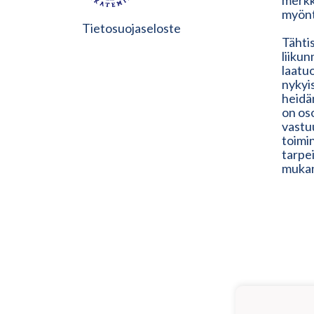
merkk
myönt
Tietosuojaseloste
Tähtis
liiku
laatu
nykyis
heidän
on os
vastuu
toimin
tarpe
muka