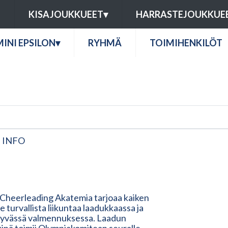
U
KISAJOUKKUEET
▾
HARRASTEJOUKKUE
MINI EPSILON
▾
RYHMÄ
TOIMIHENKILÖT
 INFO
 Cheerleading Akatemia tarjoaa kaiken
lle turvallista liikuntaa laadukkaassa ja
tyvässä valmennuksessa. Laadun