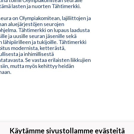
inä toimii Olympiakomitean seuralle
ämä lasten ja nuorten Tähtimerkki.
eura on Olympiakomitean, lajiliittojen ja
nnan aluejärjestöjen seurojen
ohjelma. Tähtimerkki on lupaus laadusta
ille ja uusille seuran jäsenille sekä
 lähipiirilleen ja tukijoille. Tähtimerkki
oitus modernista, ketterästä,
llisesta ja inhimillisestä
tatavasta. Se vastaa erilaisten liikkujien
isiin, mutta myös kehittyy heidän
naan.
Käytämme sivustollamme evästeitä