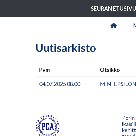
SEURAN ETUSIV
Uutisarkisto
Pvm
Otsikko
04.07.2025 08.00
MINI EPSILON
Porin
ikäisi
kehit