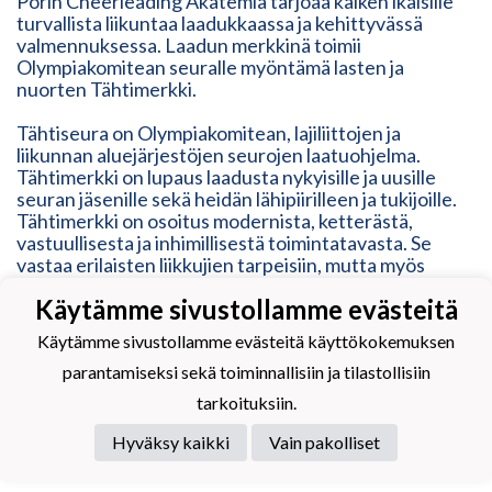
Porin Cheerleading Akatemia tarjoaa kaiken ikäisille
turvallista liikuntaa laadukkaassa ja kehittyvässä
valmennuksessa. Laadun merkkinä toimii
Olympiakomitean seuralle myöntämä lasten ja
nuorten Tähtimerkki.
Tähtiseura on Olympiakomitean, lajiliittojen ja
liikunnan aluejärjestöjen seurojen laatuohjelma.
Tähtimerkki on lupaus laadusta nykyisille ja uusille
seuran jäsenille sekä heidän lähipiirilleen ja tukijoille.
Tähtimerkki on osoitus modernista, ketterästä,
vastuullisesta ja inhimillisestä toimintatavasta. Se
vastaa erilaisten liikkujien tarpeisiin, mutta myös
kehittyy heidän mukanaan.
Käytämme sivustollamme evästeitä
Käytämme sivustollamme evästeitä käyttökokemuksen
parantamiseksi sekä toiminnallisiin ja tilastollisiin
tarkoituksiin.
Powered by
Hyväksy kaikki
Vain pakolliset