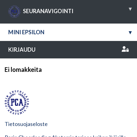
▾
SEURANAVIGOINTI
MINI EPSILON
▾
KIRJAUDU
Ei lomakkeita
Tietosuojaseloste