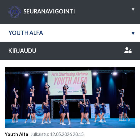
▾
SEURANAVIGOINTI
YOUTH ALFA
▾
KIRJAUDU
Youth Alfa
Julkaistu
:
12.05.2026
20.15