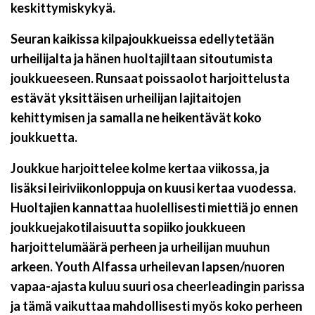
keskittymiskykyä.
Seuran kaikissa kilpajoukkueissa edellytetään
urheilijalta ja hänen huoltajiltaan sitoutumista
joukkueeseen.
Runsaat poissaolot harjoittelusta
estävät yksittäisen urheilijan lajitaitojen
kehittymisen ja samalla ne heikentävät koko
joukkuetta.
Joukkue harjoittelee kolme kertaa viikossa, ja
lisäksi leiriviikonloppuja on kuusi kertaa vuodessa.
Huoltajien kannattaa huolellisesti miettiä jo ennen
joukkuejakotilaisuutta sopiiko joukkueen
harjoittelumäärä perheen ja urheilijan muuhun
arkeen. Youth
Alfassa urheilevan lapsen/nuoren
vapaa-ajasta kuluu suuri osa cheerleadingin parissa
ja tämä vaikuttaa mahdollisesti myös koko perheen