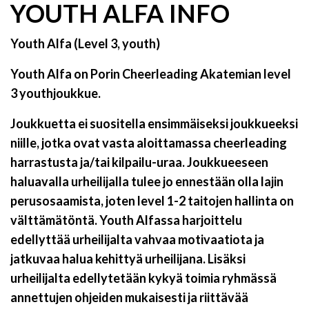
YOUTH ALFA INFO
Youth Alfa (Level 3, youth)
Youth Alfa on Porin Cheerleading Akatemian level
3 youthjoukkue.
Joukkuetta ei suositella ensimmäiseksi joukkueeksi
niille, jotka ovat vasta aloittamassa cheerleading
harrastusta ja/tai kilpailu-uraa. Joukkueeseen
haluavalla urheilijalla tulee jo ennestään olla lajin
perusosaamista, joten level 1-2 taitojen hallinta on
välttämätöntä. Youth
Alfassa harjoittelu
edellyttää urheilijalta vahvaa motivaatiota ja
jatkuvaa halua kehittyä urheilijana. Lisäksi
urheilijalta edellytetään kykyä toimia ryhmässä
annettujen ohjeiden mukaisesti ja riittävää