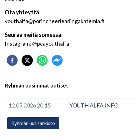
Ota yhteyttä
youthalfa@porincheerleadingakatemia.fi
Seuraa meitä somessa:
Instagram: @pcayouthalfa
Ryhmän uusimmat uutiset
12.05.2026 20.15
YOUTH ALFA INFO
Ryhmän uutisarkisto