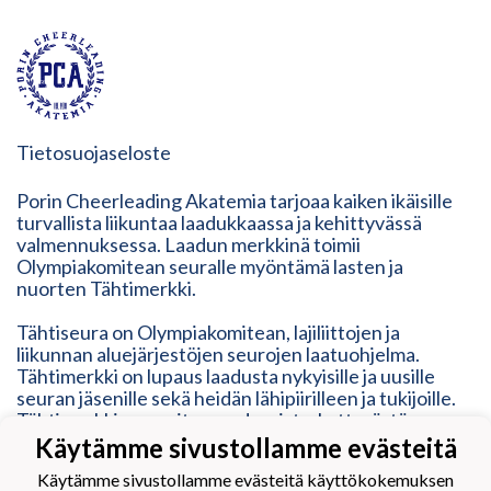
Tietosuojaseloste
Porin Cheerleading Akatemia tarjoaa kaiken ikäisille
turvallista liikuntaa laadukkaassa ja kehittyvässä
valmennuksessa. Laadun merkkinä toimii
Olympiakomitean seuralle myöntämä lasten ja
nuorten Tähtimerkki.
Tähtiseura on Olympiakomitean, lajiliittojen ja
liikunnan aluejärjestöjen seurojen laatuohjelma.
Tähtimerkki on lupaus laadusta nykyisille ja uusille
seuran jäsenille sekä heidän lähipiirilleen ja tukijoille.
Tähtimerkki on osoitus modernista, ketterästä,
vastuullisesta ja inhimillisestä toimintatavasta. Se
Käytämme sivustollamme evästeitä
vastaa erilaisten liikkujien tarpeisiin, mutta myös
Käytämme sivustollamme evästeitä käyttökokemuksen
kehittyy heidän mukanaan.