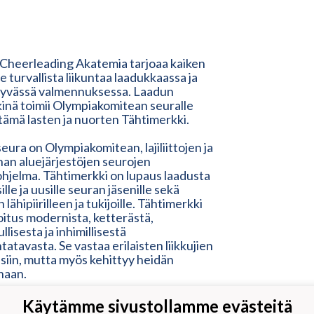
 Cheerleading Akatemia tarjoaa kaiken
lle turvallista liikuntaa laadukkaassa ja
tyvässä valmennuksessa. Laadun
inä toimii Olympiakomitean seuralle
ämä lasten ja nuorten Tähtimerkki.
eura on Olympiakomitean, lajiliittojen ja
nnan aluejärjestöjen seurojen
ohjelma. Tähtimerkki on lupaus laadusta
ille ja uusille seuran jäsenille sekä
 lähipiirilleen ja tukijoille. Tähtimerkki
oitus modernista, ketterästä,
llisesta ja inhimillisestä
tatavasta. Se vastaa erilaisten liikkujien
isiin, mutta myös kehittyy heidän
naan.
Käytämme sivustollamme evästeitä