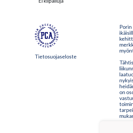
Ei kilpailuja
Porin
ikäisi
kehit
merkk
myönt
Tietosuojaseloste
Tähtis
liiku
laatu
nykyis
heidän
on os
vastuu
toimin
tarpe
muka