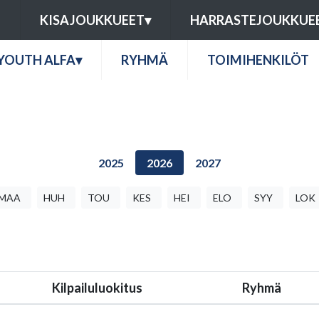
U
KISAJOUKKUEET
▾
HARRASTEJOUKKUE
YOUTH ALFA
▾
RYHMÄ
TOIMIHENKILÖT
2025
2026
2027
MAA
HUH
TOU
KES
HEI
ELO
SYY
LOK
Kilpailuluokitus
Ryhmä