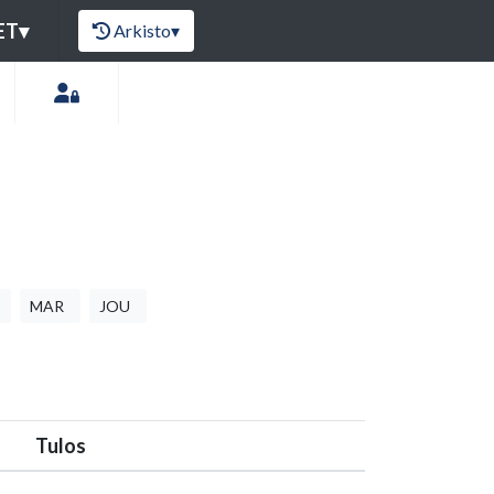
ET
▾
Arkisto
▾
MAR
JOU
Tulos