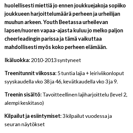
huolellisesti miettiä jo ennen joukkuejakoja sopiiko
joukkueen harjoittelumäärä perheen ja urheilijan
muuhun arkeen. Youth Beetassa urheilevan
lapsen/nuoren vapaa-ajasta kuluu jo melko paljon
cheerleadingin parissa ja tämä vaikuttaa
mahdollisesti myös koko perheen elämään.
Ikäluokka:
2010-2013 syntyneet
Treenitunnit viikossa:
5 tuntia lajia + leiriviikonloput
syyskaudella vko 38 ja 46, kevätkaudella vko 3 ja 9.
Treenin sisältö:
Tavoitteellinen lajiharjoittelu (level 2,
alempi keskitaso)
Kilpailut ja esiintymiset:
3 kilpailut vuodessa ja
seuran näytökset