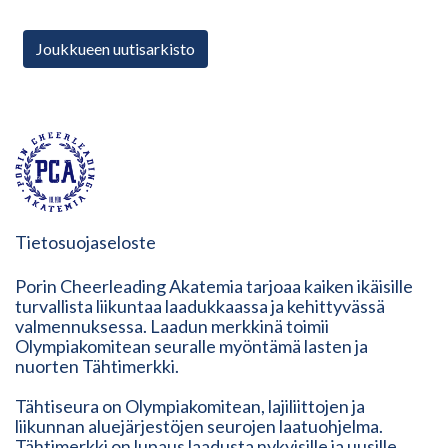
Joukkueen uutisarkisto
Tietosuojaseloste
Porin Cheerleading Akatemia tarjoaa kaiken ikäisille
turvallista liikuntaa laadukkaassa ja kehittyvässä
valmennuksessa. Laadun merkkinä toimii
Olympiakomitean seuralle myöntämä lasten ja
nuorten Tähtimerkki.
Tähtiseura on Olympiakomitean, lajiliittojen ja
liikunnan aluejärjestöjen seurojen laatuohjelma.
Tähtimerkki on lupaus laadusta nykyisille ja uusille