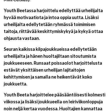
Youth Beetassa harjoittelu edellyttää urheilijalta
hyvää motivaatiota ja intoa oppia uutta. Lisäksi
urheilijalta edellytetään ryhmässä toimimisen
taitoja, riittävää keskittymiskykyä ja kykyä ottaa
ohjausta vastaan.
Seuran kaikissa kilpajoukkueissa edellytetään
urheilijalta ja hänen huoltajiltaan sitoutumista
joukkueeseen. Runsaat poissaolot harjoittelusta
estävät yksittäisen urheilijan lajitaitojen
kehittymisen ja samalla ne heikentävät koko
joukkuetta.
Youth Beeta harjoittelee pääsääntöisesti kolmesti
viikossa ja lisäksi joukkueella on leiriviikonloppuja
noin neljä kertaa vuodessa. Huoltajien kannattaa