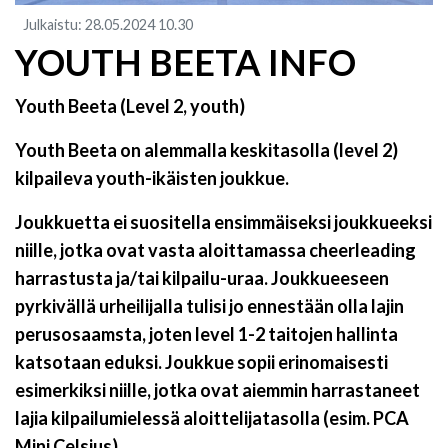
Julkaistu
:
28.05.2024
10.30
YOUTH BEETA INFO
Youth Beeta (Level 2, youth)
Youth Beeta on alemmalla keskitasolla (level 2)
kilpaileva youth
-ikäisten joukkue.
Joukkuetta ei suositella ensimmäiseksi joukkueeksi
niille, jotka ovat vasta aloittamassa cheerleading
harrastusta ja/tai kilpailu-uraa. Joukkueeseen
pyrkivällä urheilijalla tulisi jo ennestään olla lajin
perusosaamsta, joten level 1-2 taitojen hallinta
katsotaan eduksi. Joukkue sopii erinomaisesti
esimerkiksi niille, jotka ovat aiemmin harrastaneet
lajia kilpailumielessä aloittelijatasolla (esim. PCA
Mini Celsius).