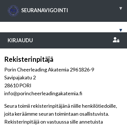
▾
SEURANAVIGOINTI
▾
KIRJAUDU
Rekisterinpitäjä
Porin Cheerleading Akatemia 2961826-9
Savipajakatu 2
28610 PORI
info@porincheerleadingakatemia.fi
Seura toimii rekisterinpitäjänä niille henkilötiedoille,
joita keräämme seuran toimintaan osallistuvista.
Rekisterinpitäjä on vastuussa sille annetuista