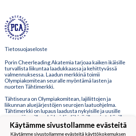
Tietosuojaseloste
Porin Cheerleading Akatemia tarjoaa kaiken ikäisille
turvallista liikuntaa laadukkaassa ja kehittyvässä
valmennuksessa. Laadun merkkinä toimii
Olympiakomitean seuralle myöntämä lasten ja
nuorten Tähtimerkki.
Tähtiseura on Olympiakomitean, lajiliittojen ja
liikunnan aluejärjestöjen seurojen laatuohjelma.
Tähtimerkki on lupaus laadusta nykyisille ja uusille
seuran jäsenille sekä heidän lähipiirilleen ja tukijoille.
Tähtimerkki on osoitus modernista, ketterästä,
Käytämme sivustollamme evästeitä
vastuullisesta ja inhimillisestä toimintatavasta. Se
Käytämme sivustollamme evästeitä käyttökokemuksen
vastaa erilaisten liikkujien tarpeisiin, mutta myös