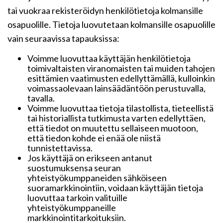
tai vuokraa rekisteröidyn henkilötietoja kolmansille
osapuolille. Tietoja luovutetaan kolmansille osapuolille
vain seuraavissa tapauksissa:
Voimme luovuttaa käyttäjän henkilötietoja
toimivaltaisten viranomaisten tai muiden tahojen
esittämien vaatimusten edellyttämällä, kulloinkin
voimassaolevaan lainsäädäntöön perustuvalla,
tavalla.
Voimme luovuttaa tietoja tilastollista, tieteellistä
tai historiallista tutkimusta varten edellyttäen,
että tiedot on muutettu sellaiseen muotoon,
että tiedon kohde ei enää ole niistä
tunnistettavissa.
Jos käyttäjä on erikseen antanut
suostumuksensa seuran
yhteistyökumppaneiden sähköiseen
suoramarkkinointiin, voidaan käyttäjän tietoja
luovuttaa tarkoin valituille
yhteistyökumppaneille
markkinointitarkoituksiin.