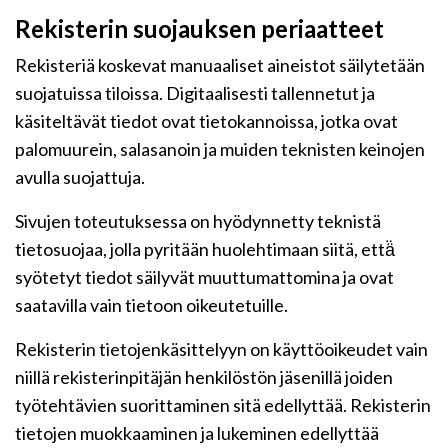
Rekisterin suojauksen periaatteet
Rekisteriä koskevat manuaaliset aineistot säilytetään
suojatuissa tiloissa. Digitaalisesti tallennetut ja
käsiteltävät tiedot ovat tietokannoissa, jotka ovat
palomuurein, salasanoin ja muiden teknisten keinojen
avulla suojattuja.
Sivujen toteutuksessa on hyödynnetty teknistä
tietosuojaa, jolla pyritään huolehtimaan siitä, että̈
syötetyt tiedot säilyvät muuttumattomina ja ovat
saatavilla vain tietoon oikeutetuille.
Rekisterin tietojenkäsittelyyn on käyttöoikeudet vain
niillä rekisterinpitäjän henkilöstön jäsenillä joiden
työtehtävien suorittaminen sitä edellyttää. Rekisterin
tietojen muokkaaminen ja lukeminen edellyttää