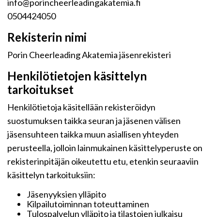
info@porincheerleadingakatemia.fi
0504424050
Rekisterin nimi
Porin Cheerleading Akatemia jäsenrekisteri
Henkilötietojen käsittelyn
tarkoitukset
Henkilötietoja käsitellään rekisteröidyn
suostumuksen taikka seuran ja jäsenen välisen
jäsensuhteen taikka muun asiallisen yhteyden
perusteella, jolloin lainmukainen käsittelyperuste on
rekisterinpitäjän oikeutettu etu, etenkin seuraaviin
käsittelyn tarkoituksiin:
Jäsenyyksien ylläpito
Kilpailutoiminnan toteuttaminen
Tulospalvelun ylläpito ja tilastojen julkaisu