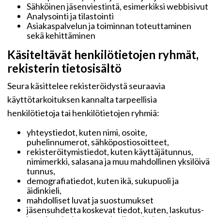
Sähköinen jäsenviestintä, esimerkiksi webbisivut
Analysointi ja tilastointi
Asiakaspalvelun ja toiminnan toteuttaminen
sekä kehittäminen
Käsiteltävät henkilötietojen ryhmät,
rekisterin tietosisältö
Seura käsittelee rekisteröidystä seuraavia
käyttötarkoituksen kannalta tarpeellisia
henkilötietoja tai henkilötietojen ryhmiä:
yhteystiedot, kuten nimi, osoite,
puhelinnumerot, sähköpostiosoitteet,
rekisteröitymistiedot, kuten käyttäjätunnus,
nimimerkki, salasana ja muu mahdollinen yksilöivä
tunnus,
demografiatiedot, kuten ikä, sukupuoli ja
äidinkieli,
mahdolliset luvat ja suostumukset
jäsensuhdetta koskevat tiedot, kuten, laskutus-