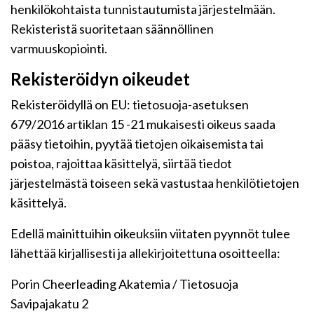
henkilökohtaista tunnistautumista järjestelmään.
Rekisteristä suoritetaan säännöllinen
varmuuskopiointi.
Rekisteröidyn oikeudet
Rekisteröidyllä on EU: tietosuoja-asetuksen
679/2016 artiklan 15 -21 mukaisesti oikeus saada
pääsy tietoihin, pyytää tietojen oikaisemista tai
poistoa, rajoittaa käsittelyä, siirtää tiedot
järjestelmästä toiseen sekä vastustaa henkilötietojen
käsittelyä.
Edellä mainittuihin oikeuksiin viitaten pyynnöt tulee
lähettää kirjallisesti ja allekirjoitettuna osoitteella:
Porin Cheerleading Akatemia / Tietosuoja
Savipajakatu 2