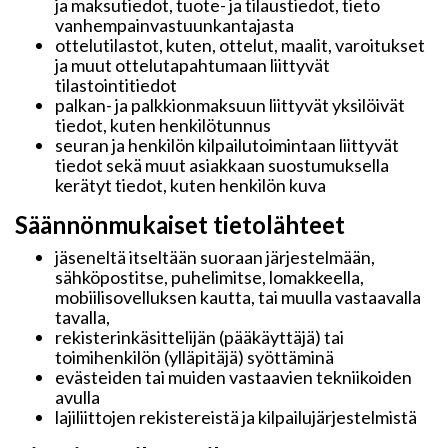
ja maksutiedot, tuote- ja tilaustiedot, tieto
vanhempainvastuunkantajasta
ottelutilastot, kuten, ottelut, maalit, varoitukset
ja muut ottelutapahtumaan liittyvät
tilastointitiedot
palkan- ja palkkionmaksuun liittyvät yksilöivät
tiedot, kuten henkilötunnus
seuran ja henkilön kilpailutoimintaan liittyvät
tiedot sekä muut asiakkaan suostumuksella
kerätyt tiedot, kuten henkilön kuva
Säännönmukaiset tietolähteet
jäseneltä itseltään suoraan järjestelmään,
sähköpostitse, puhelimitse, lomakkeella,
mobiilisovelluksen kautta, tai muulla vastaavalla
tavalla,
rekisterinkäsittelijän (pääkäyttäjä) tai
toimihenkilön (ylläpitäjä) syöttäminä
evästeiden tai muiden vastaavien tekniikoiden
avulla
lajiliittojen rekistereistä ja kilpailujärjestelmistä