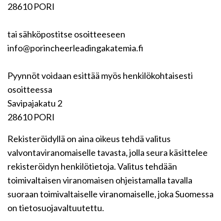
28610 PORI
tai sähköpostitse osoitteeseen
info@porincheerleadingakatemia.fi
Pyynnöt voidaan esittää myös henkilökohtaisesti
osoitteessa
Savipajakatu 2
28610 PORI
Rekisteröidyllä on aina oikeus tehdä valitus
valvontaviranomaiselle tavasta, jolla seura käsittelee
rekisteröidyn henkilötietoja. Valitus tehdään
toimivaltaisen viranomaisen ohjeistamalla tavalla
suoraan toimivaltaiselle viranomaiselle, joka Suomessa
on tietosuojavaltuutettu.