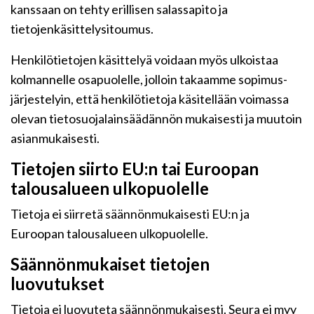
kanssaan on tehty erillisen salassapito ja
tietojenkäsittelysitoumus.
Henkilötietojen käsittelyä voidaan myös ulkoistaa
kolmannelle osapuolelle, jolloin takaamme sopimus-
järjestelyin, että henkilötietoja käsitellään voimassa
olevan tietosuojalainsäädännön mukaisesti ja muutoin
asianmukaisesti.
Tietojen siirto EU:n tai Euroopan
talousalueen ulkopuolelle
Tietoja ei siirretä säännönmukaisesti EU:n ja
Euroopan talousalueen ulkopuolelle.
Säännönmukaiset tietojen
luovutukset
Tietoja ei luovuteta säännönmukaisesti. Seura ei myy