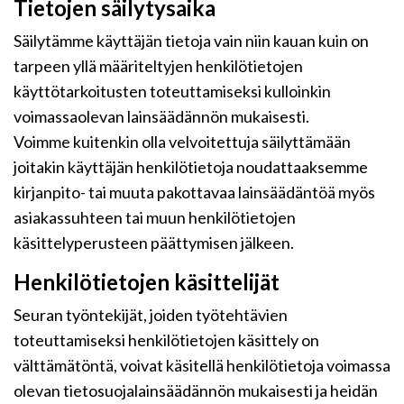
Tietojen säilytysaika
Säilytämme käyttäjän tietoja vain niin kauan kuin on
tarpeen yllä määriteltyjen henkilötietojen
käyttötarkoitusten toteuttamiseksi kulloinkin
voimassaolevan lainsäädännön mukaisesti.
Voimme kuitenkin olla velvoitettuja säilyttämään
joitakin käyttäjän henkilötietoja noudattaaksemme
kirjanpito- tai muuta pakottavaa lainsäädäntöä myös
asiakassuhteen tai muun henkilötietojen
käsittelyperusteen päättymisen jälkeen.
Henkilötietojen käsittelijät
Seuran työntekijät, joiden työtehtävien
toteuttamiseksi henkilötietojen käsittely on
välttämätöntä, voivat käsitellä henkilötietoja voimassa
olevan tietosuojalainsäädännön mukaisesti ja heidän