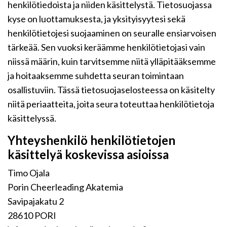
henkilötiedoista ja niiden käsittelystä. Tietosuojassa
kyse on luottamuksesta, ja yksityisyytesi sekä
henkilötietojesi suojaaminen on seuralle ensiarvoisen
tärkeää. Sen vuoksi keräämme henkilötietojasi vain
niissä määrin, kuin tarvitsemme niitä ylläpitääksemme
ja hoitaaksemme suhdetta seuran toimintaan
osallistuviin. Tässä tietosuojaselosteessa on käsitelty
niitä periaatteita, joita seura toteuttaa henkilötietoja
käsittelyssä.
Yhteyshenkilö henkilötietojen
käsittelyä koskevissa asioissa
Timo Ojala
Porin Cheerleading Akatemia
Savipajakatu 2
28610 PORI