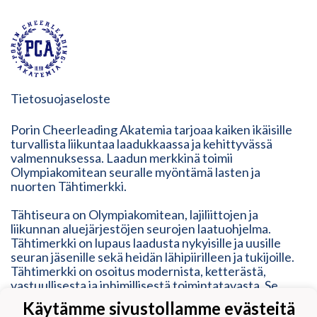
Tietosuojaseloste
Porin Cheerleading Akatemia tarjoaa kaiken ikäisille
turvallista liikuntaa laadukkaassa ja kehittyvässä
valmennuksessa. Laadun merkkinä toimii
Olympiakomitean seuralle myöntämä lasten ja
nuorten Tähtimerkki.
Tähtiseura on Olympiakomitean, lajiliittojen ja
liikunnan aluejärjestöjen seurojen laatuohjelma.
Tähtimerkki on lupaus laadusta nykyisille ja uusille
seuran jäsenille sekä heidän lähipiirilleen ja tukijoille.
Tähtimerkki on osoitus modernista, ketterästä,
vastuullisesta ja inhimillisestä toimintatavasta. Se
vastaa erilaisten liikkujien tarpeisiin, mutta myös
Käytämme sivustollamme evästeitä
kehittyy heidän mukanaan.