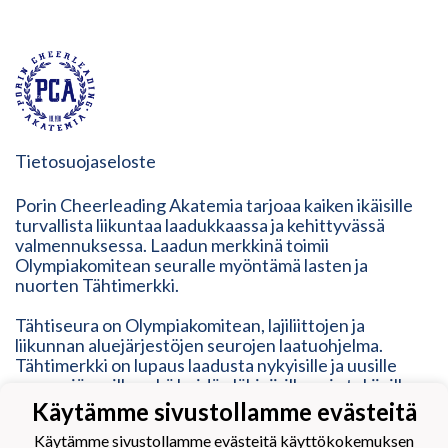
Tietosuojaseloste
Porin Cheerleading Akatemia tarjoaa kaiken ikäisille
turvallista liikuntaa laadukkaassa ja kehittyvässä
valmennuksessa. Laadun merkkinä toimii
Olympiakomitean seuralle myöntämä lasten ja
nuorten Tähtimerkki.
Tähtiseura on Olympiakomitean, lajiliittojen ja
liikunnan aluejärjestöjen seurojen laatuohjelma.
Tähtimerkki on lupaus laadusta nykyisille ja uusille
seuran jäsenille sekä heidän lähipiirilleen ja tukijoille.
Tähtimerkki on osoitus modernista, ketterästä,
Käytämme sivustollamme evästeitä
vastuullisesta ja inhimillisestä toimintatavasta. Se
Käytämme sivustollamme evästeitä käyttökokemuksen
vastaa erilaisten liikkujien tarpeisiin, mutta myös