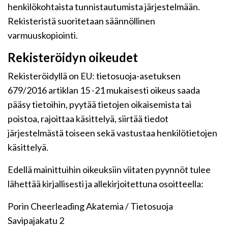
henkilökohtaista tunnistautumista järjestelmään.
Rekisteristä suoritetaan säännöllinen
varmuuskopiointi.
Rekisteröidyn oikeudet
Rekisteröidyllä on EU: tietosuoja-asetuksen
679/2016 artiklan 15 -21 mukaisesti oikeus saada
pääsy tietoihin, pyytää tietojen oikaisemista tai
poistoa, rajoittaa käsittelyä, siirtää tiedot
järjestelmästä toiseen sekä vastustaa henkilötietojen
käsittelyä.
Edellä mainittuihin oikeuksiin viitaten pyynnöt tulee
lähettää kirjallisesti ja allekirjoitettuna osoitteella:
Porin Cheerleading Akatemia / Tietosuoja
Savipajakatu 2