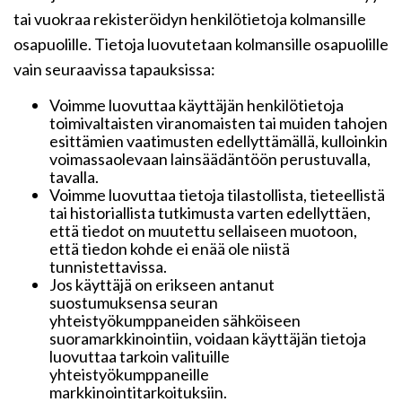
tai vuokraa rekisteröidyn henkilötietoja kolmansille
osapuolille. Tietoja luovutetaan kolmansille osapuolille
vain seuraavissa tapauksissa:
Voimme luovuttaa käyttäjän henkilötietoja
toimivaltaisten viranomaisten tai muiden tahojen
esittämien vaatimusten edellyttämällä, kulloinkin
voimassaolevaan lainsäädäntöön perustuvalla,
tavalla.
Voimme luovuttaa tietoja tilastollista, tieteellistä
tai historiallista tutkimusta varten edellyttäen,
että tiedot on muutettu sellaiseen muotoon,
että tiedon kohde ei enää ole niistä
tunnistettavissa.
Jos käyttäjä on erikseen antanut
suostumuksensa seuran
yhteistyökumppaneiden sähköiseen
suoramarkkinointiin, voidaan käyttäjän tietoja
luovuttaa tarkoin valituille
yhteistyökumppaneille
markkinointitarkoituksiin.