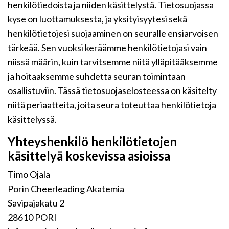
henkilötiedoista ja niiden käsittelystä. Tietosuojassa
kyse on luottamuksesta, ja yksityisyytesi sekä
henkilötietojesi suojaaminen on seuralle ensiarvoisen
tärkeää. Sen vuoksi keräämme henkilötietojasi vain
niissä määrin, kuin tarvitsemme niitä ylläpitääksemme
ja hoitaaksemme suhdetta seuran toimintaan
osallistuviin. Tässä tietosuojaselosteessa on käsitelty
niitä periaatteita, joita seura toteuttaa henkilötietoja
käsittelyssä.
Yhteyshenkilö henkilötietojen
käsittelyä koskevissa asioissa
Timo Ojala
Porin Cheerleading Akatemia
Savipajakatu 2
28610 PORI