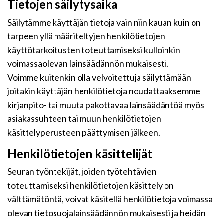
Tietojen säilytysaika
Säilytämme käyttäjän tietoja vain niin kauan kuin on
tarpeen yllä määriteltyjen henkilötietojen
käyttötarkoitusten toteuttamiseksi kulloinkin
voimassaolevan lainsäädännön mukaisesti.
Voimme kuitenkin olla velvoitettuja säilyttämään
joitakin käyttäjän henkilötietoja noudattaaksemme
kirjanpito- tai muuta pakottavaa lainsäädäntöä myös
asiakassuhteen tai muun henkilötietojen
käsittelyperusteen päättymisen jälkeen.
Henkilötietojen käsittelijät
Seuran työntekijät, joiden työtehtävien
toteuttamiseksi henkilötietojen käsittely on
välttämätöntä, voivat käsitellä henkilötietoja voimassa
olevan tietosuojalainsäädännön mukaisesti ja heidän