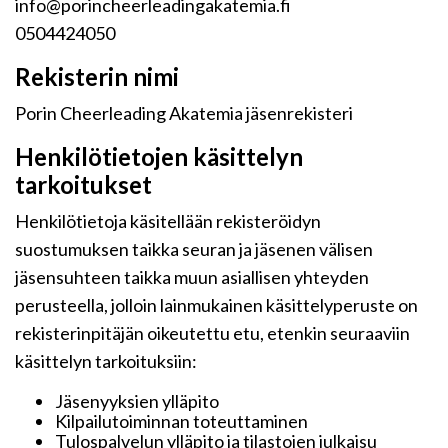
info@porincheerleadingakatemia.fi
0504424050
Rekisterin nimi
Porin Cheerleading Akatemia jäsenrekisteri
Henkilötietojen käsittelyn
tarkoitukset
Henkilötietoja käsitellään rekisteröidyn
suostumuksen taikka seuran ja jäsenen välisen
jäsensuhteen taikka muun asiallisen yhteyden
perusteella, jolloin lainmukainen käsittelyperuste on
rekisterinpitäjän oikeutettu etu, etenkin seuraaviin
käsittelyn tarkoituksiin:
Jäsenyyksien ylläpito
Kilpailutoiminnan toteuttaminen
Tulospalvelun ylläpito ja tilastojen julkaisu