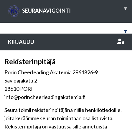
▾
SEURANAVIGOINTI
▾
KIRJAUDU
Rekisterinpitäjä
Porin Cheerleading Akatemia 2961826-9
Savipajakatu 2
28610 PORI
info@porincheerleadingakatemia.fi
Seura toimii rekisterinpitäjänä niille henkilötiedoille,
joita keräämme seuran toimintaan osallistuvista.
Rekisterinpitäjä on vastuussa sille annetuista