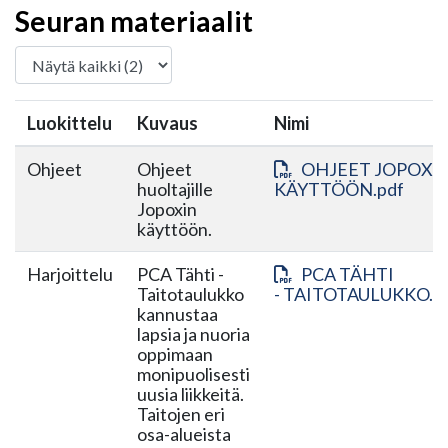
Seuran materiaalit
Luokittelu
Kuvaus
Nimi
Ohjeet
Ohjeet
OHJEET JOPOXI
huoltajille
KÄYTTÖÖN.pdf
Jopoxin
käyttöön.
Harjoittelu
PCA Tähti -
PCA TÄHTI
Taitotaulukko
- TAITOTAULUKKO.p
kannustaa
lapsia ja nuoria
oppimaan
monipuolisesti
uusia liikkeitä.
Taitojen eri
osa-alueista