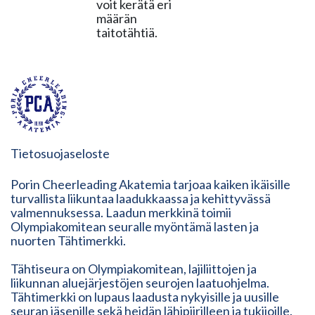
voit kerätä eri
määrän
taitotähtiä.
Tietosuojaseloste
Porin Cheerleading Akatemia tarjoaa kaiken ikäisille
turvallista liikuntaa laadukkaassa ja kehittyvässä
valmennuksessa. Laadun merkkinä toimii
Olympiakomitean seuralle myöntämä lasten ja
nuorten Tähtimerkki.
Tähtiseura on Olympiakomitean, lajiliittojen ja
liikunnan aluejärjestöjen seurojen laatuohjelma.
Tähtimerkki on lupaus laadusta nykyisille ja uusille
seuran jäsenille sekä heidän lähipiirilleen ja tukijoille.