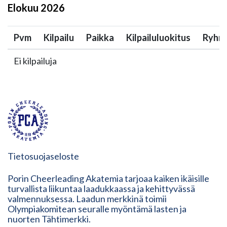
Elokuu
2026
Pvm
Kilpailu
Paikka
Kilpailuluokitus
Ryhm
Ei kilpailuja
Tietosuojaseloste
Porin Cheerleading Akatemia tarjoaa kaiken ikäisille
turvallista liikuntaa laadukkaassa ja kehittyvässä
valmennuksessa. Laadun merkkinä toimii
Olympiakomitean seuralle myöntämä lasten ja
nuorten Tähtimerkki.