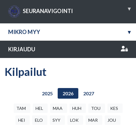
▾
SEURANAVIGOINTI
MIKRO MYY
▾
KIRJAUDU
Kilpailut
2025
2026
2027
TAM
HEL
MAA
HUH
TOU
KES
HEI
ELO
SYY
LOK
MAR
JOU