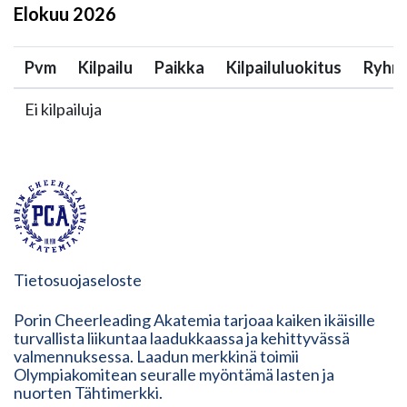
Elokuu
2026
Pvm
Kilpailu
Paikka
Kilpailuluokitus
Ryhm
Ei kilpailuja
Tietosuojaseloste
Porin Cheerleading Akatemia tarjoaa kaiken ikäisille
turvallista liikuntaa laadukkaassa ja kehittyvässä
valmennuksessa. Laadun merkkinä toimii
Olympiakomitean seuralle myöntämä lasten ja
nuorten Tähtimerkki.