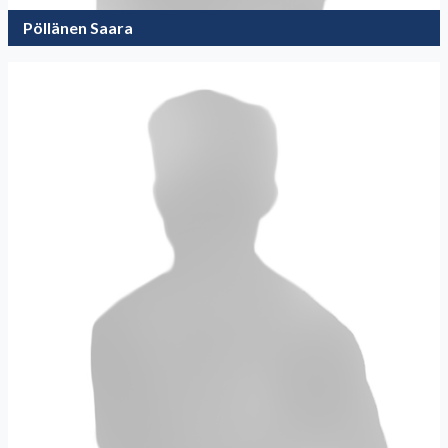
Pöllänen Saara