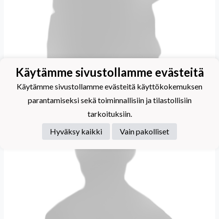
Käytämme sivustollamme evästeitä
Vuori Peppi
Käytämme sivustollamme evästeitä käyttökokemuksen
parantamiseksi sekä toiminnallisiin ja tilastollisiin
tarkoituksiin.
Hyväksy kaikki
Vain pakolliset