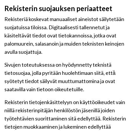
Rekisterin suojauksen periaatteet
Rekisteriä koskevat manuaaliset aineistot säilytetään
suojatuissa tiloissa. Digitaalisesti tallennetut ja
käsiteltävät tiedot ovat tietokannoissa, jotka ovat
palomuurein, salasanoin ja muiden teknisten keinojen
avulla suojattuja.
Sivujen toteutuksessa on hyödynnetty teknistä
tietosuojaa, jolla pyritään huolehtimaan siitä, että̈
syötetyt tiedot säilyvät muuttumattomina ja ovat
saatavilla vain tietoon oikeutetuille.
Rekisterin tietojenkäsittelyyn on käyttöoikeudet vain
niillä rekisterinpitäjän henkilöstön jäsenillä joiden
työtehtävien suorittaminen sitä edellyttää. Rekisterin
tietojen muokkaaminen ja lukeminen edellyttää