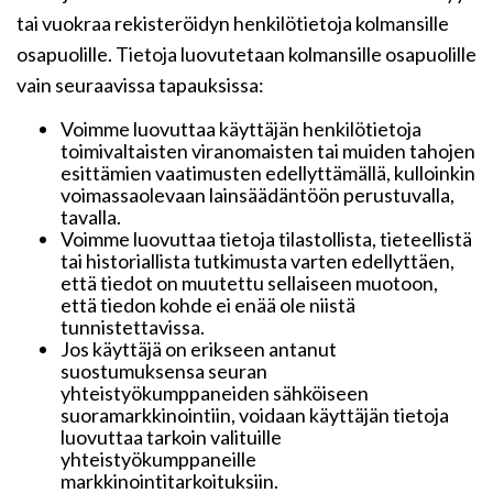
tai vuokraa rekisteröidyn henkilötietoja kolmansille
osapuolille. Tietoja luovutetaan kolmansille osapuolille
vain seuraavissa tapauksissa:
Voimme luovuttaa käyttäjän henkilötietoja
toimivaltaisten viranomaisten tai muiden tahojen
esittämien vaatimusten edellyttämällä, kulloinkin
voimassaolevaan lainsäädäntöön perustuvalla,
tavalla.
Voimme luovuttaa tietoja tilastollista, tieteellistä
tai historiallista tutkimusta varten edellyttäen,
että tiedot on muutettu sellaiseen muotoon,
että tiedon kohde ei enää ole niistä
tunnistettavissa.
Jos käyttäjä on erikseen antanut
suostumuksensa seuran
yhteistyökumppaneiden sähköiseen
suoramarkkinointiin, voidaan käyttäjän tietoja
luovuttaa tarkoin valituille
yhteistyökumppaneille
markkinointitarkoituksiin.