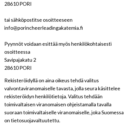
28610 PORI
tai sähköpostitse osoitteeseen
info@porincheerleadingakatemia.fi
Pyynnöt voidaan esittää myös henkilökohtaisesti
osoitteessa
Savipajakatu 2
28610 PORI
Rekisteröidyllä on aina oikeus tehdä valitus
valvontaviranomaiselle tavasta, jolla seura käsittelee
rekisteröidyn henkilötietoja. Valitus tehdään
toimivaltaisen viranomaisen ohjeistamalla tavalla
suoraan toimivaltaiselle viranomaiselle, joka Suomessa
on tietosuojavaltuutettu.