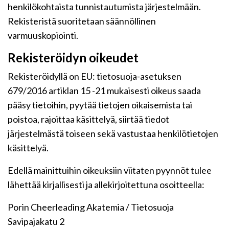
henkilökohtaista tunnistautumista järjestelmään.
Rekisteristä suoritetaan säännöllinen
varmuuskopiointi.
Rekisteröidyn oikeudet
Rekisteröidyllä on EU: tietosuoja-asetuksen
679/2016 artiklan 15 -21 mukaisesti oikeus saada
pääsy tietoihin, pyytää tietojen oikaisemista tai
poistoa, rajoittaa käsittelyä, siirtää tiedot
järjestelmästä toiseen sekä vastustaa henkilötietojen
käsittelyä.
Edellä mainittuihin oikeuksiin viitaten pyynnöt tulee
lähettää kirjallisesti ja allekirjoitettuna osoitteella:
Porin Cheerleading Akatemia / Tietosuoja
Savipajakatu 2