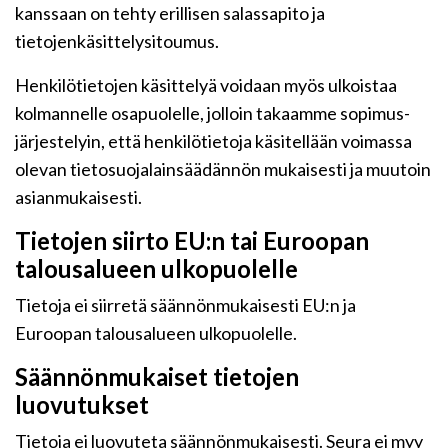
kanssaan on tehty erillisen salassapito ja
tietojenkäsittelysitoumus.
Henkilötietojen käsittelyä voidaan myös ulkoistaa
kolmannelle osapuolelle, jolloin takaamme sopimus-
järjestelyin, että henkilötietoja käsitellään voimassa
olevan tietosuojalainsäädännön mukaisesti ja muutoin
asianmukaisesti.
Tietojen siirto EU:n tai Euroopan
talousalueen ulkopuolelle
Tietoja ei siirretä säännönmukaisesti EU:n ja
Euroopan talousalueen ulkopuolelle.
Säännönmukaiset tietojen
luovutukset
Tietoja ei luovuteta säännönmukaisesti. Seura ei myy