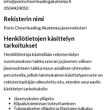
info@porincheerleadingakatemia.fi
0504424050
Rekisterin nimi
Porin Cheerleading Akatemia jäsenrekisteri
Henkilötietojen käsittelyn
tarkoitukset
Henkilötietoja käsitellään rekisteröidyn
suostumuksen taikka seuran ja jäsenen välisen
jäsensuhteen taikka muun asiallisen yhteyden
perusteella, jolloin lainmukainen käsittelyperuste on
rekisterinpitäjän oikeutettu etu, etenkin seuraaviin
käsittelyn tarkoituksiin:
Jäsenyyksien ylläpito
Kilpailutoiminnan toteuttaminen
Tulospalvelun ylläpito ja tilastojen julkaisu