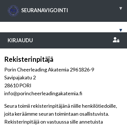
▾
SEURANAVIGOINTI
▾
KIRJAUDU
Rekisterinpitäjä
Porin Cheerleading Akatemia 2961826-9
Savipajakatu 2
28610 PORI
info@porincheerleadingakatemia.fi
Seura toimii rekisterinpitäjänä niille henkilötiedoille,
joita keräämme seuran toimintaan osallistuvista.
Rekisterinpitäjä on vastuussa sille annetuista