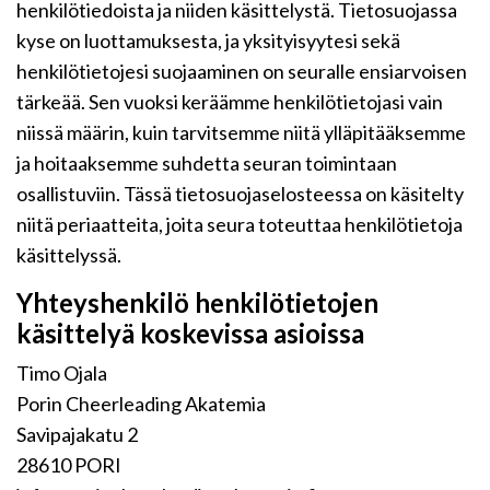
henkilötiedoista ja niiden käsittelystä. Tietosuojassa
kyse on luottamuksesta, ja yksityisyytesi sekä
henkilötietojesi suojaaminen on seuralle ensiarvoisen
tärkeää. Sen vuoksi keräämme henkilötietojasi vain
niissä määrin, kuin tarvitsemme niitä ylläpitääksemme
ja hoitaaksemme suhdetta seuran toimintaan
osallistuviin. Tässä tietosuojaselosteessa on käsitelty
niitä periaatteita, joita seura toteuttaa henkilötietoja
käsittelyssä.
Yhteyshenkilö henkilötietojen
käsittelyä koskevissa asioissa
Timo Ojala
Porin Cheerleading Akatemia
Savipajakatu 2
28610 PORI