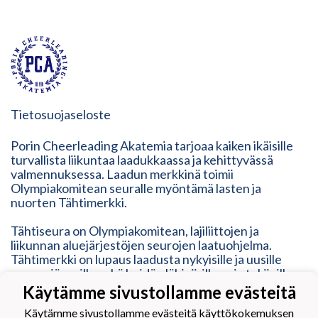
Tietosuojaseloste
Porin Cheerleading Akatemia tarjoaa kaiken ikäisille
turvallista liikuntaa laadukkaassa ja kehittyvässä
valmennuksessa. Laadun merkkinä toimii
Olympiakomitean seuralle myöntämä lasten ja
nuorten Tähtimerkki.
Tähtiseura on Olympiakomitean, lajiliittojen ja
liikunnan aluejärjestöjen seurojen laatuohjelma.
Tähtimerkki on lupaus laadusta nykyisille ja uusille
seuran jäsenille sekä heidän lähipiirilleen ja tukijoille.
Tähtimerkki on osoitus modernista, ketterästä,
Käytämme sivustollamme evästeitä
vastuullisesta ja inhimillisestä toimintatavasta. Se
Käytämme sivustollamme evästeitä käyttökokemuksen
vastaa erilaisten liikkujien tarpeisiin, mutta myös