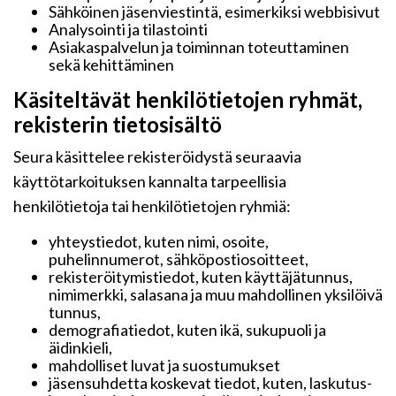
Sähköinen jäsenviestintä, esimerkiksi webbisivut
Analysointi ja tilastointi
Asiakaspalvelun ja toiminnan toteuttaminen
sekä kehittäminen
Käsiteltävät henkilötietojen ryhmät,
rekisterin tietosisältö
Seura käsittelee rekisteröidystä seuraavia
käyttötarkoituksen kannalta tarpeellisia
henkilötietoja tai henkilötietojen ryhmiä:
yhteystiedot, kuten nimi, osoite,
puhelinnumerot, sähköpostiosoitteet,
rekisteröitymistiedot, kuten käyttäjätunnus,
nimimerkki, salasana ja muu mahdollinen yksilöivä
tunnus,
demografiatiedot, kuten ikä, sukupuoli ja
äidinkieli,
mahdolliset luvat ja suostumukset
jäsensuhdetta koskevat tiedot, kuten, laskutus-