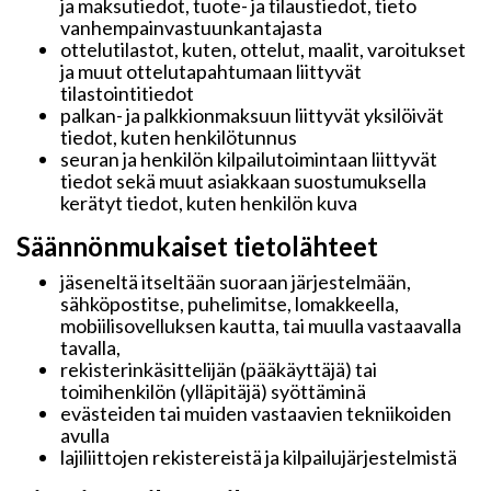
ja maksutiedot, tuote- ja tilaustiedot, tieto
vanhempainvastuunkantajasta
ottelutilastot, kuten, ottelut, maalit, varoitukset
ja muut ottelutapahtumaan liittyvät
tilastointitiedot
palkan- ja palkkionmaksuun liittyvät yksilöivät
tiedot, kuten henkilötunnus
seuran ja henkilön kilpailutoimintaan liittyvät
tiedot sekä muut asiakkaan suostumuksella
kerätyt tiedot, kuten henkilön kuva
Säännönmukaiset tietolähteet
jäseneltä itseltään suoraan järjestelmään,
sähköpostitse, puhelimitse, lomakkeella,
mobiilisovelluksen kautta, tai muulla vastaavalla
tavalla,
rekisterinkäsittelijän (pääkäyttäjä) tai
toimihenkilön (ylläpitäjä) syöttäminä
evästeiden tai muiden vastaavien tekniikoiden
avulla
lajiliittojen rekistereistä ja kilpailujärjestelmistä