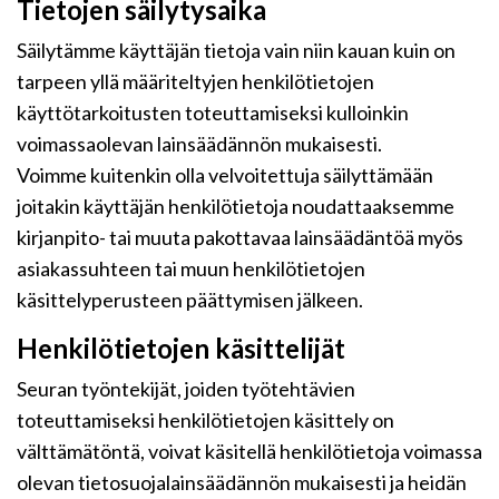
Tietojen säilytysaika
Säilytämme käyttäjän tietoja vain niin kauan kuin on
tarpeen yllä määriteltyjen henkilötietojen
käyttötarkoitusten toteuttamiseksi kulloinkin
voimassaolevan lainsäädännön mukaisesti.
Voimme kuitenkin olla velvoitettuja säilyttämään
joitakin käyttäjän henkilötietoja noudattaaksemme
kirjanpito- tai muuta pakottavaa lainsäädäntöä myös
asiakassuhteen tai muun henkilötietojen
käsittelyperusteen päättymisen jälkeen.
Henkilötietojen käsittelijät
Seuran työntekijät, joiden työtehtävien
toteuttamiseksi henkilötietojen käsittely on
välttämätöntä, voivat käsitellä henkilötietoja voimassa
olevan tietosuojalainsäädännön mukaisesti ja heidän